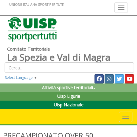
UNIONE ITALIANA SPORT PER TUTTI
Toggle na
Comitato Territoriale
La Spezia e Val di Magra
Select Language
▼
Attività sportive territoriali
Uisp Liguria
Uisp Nazionale
Toggle 
PRECAMPIONATO OVER 50