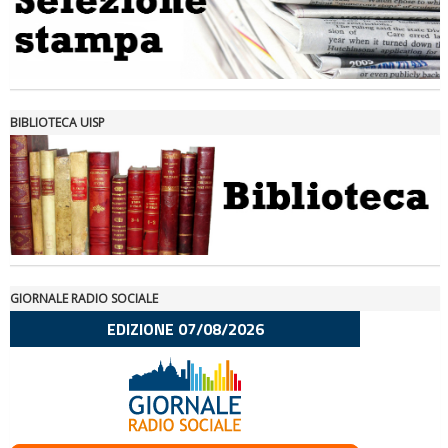
Ddl Lobby, Uisp: “Il Parlamento valorizzi le nostre specificità"
BIBLIOTECA UISP
GIORNALE RADIO SOCIALE
La formazione Uisp rallenta ma prosegue anche in estate