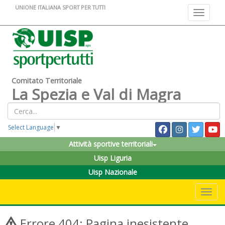
UNIONE ITALIANA SPORT PER TUTTI
Toggle na
Comitato Territoriale
La Spezia e Val di Magra
Select Language
▼
Attività sportive territoriali
Uisp Liguria
Uisp Nazionale
Toggle 
Errore 404: Pagina inesistente