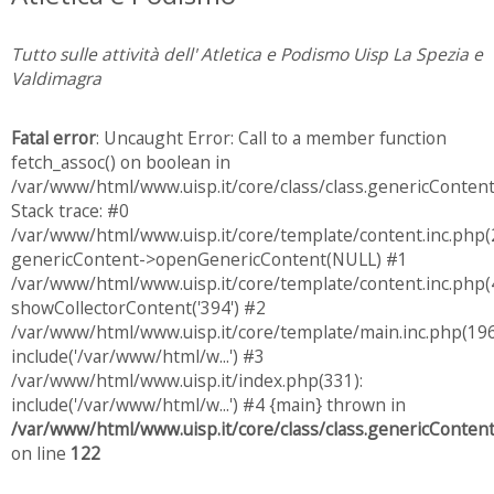
Tutto sulle attività dell' Atletica e Podismo Uisp La Spezia e
Valdimagra
Fatal error
: Uncaught Error: Call to a member function
fetch_assoc() on boolean in
/var/www/html/www.uisp.it/core/class/class.genericConten
Stack trace: #0
/var/www/html/www.uisp.it/core/template/content.inc.php(
genericContent->openGenericContent(NULL) #1
/var/www/html/www.uisp.it/core/template/content.inc.php(4
showCollectorContent('394') #2
/var/www/html/www.uisp.it/core/template/main.inc.php(196
include('/var/www/html/w...') #3
/var/www/html/www.uisp.it/index.php(331):
include('/var/www/html/w...') #4 {main} thrown in
/var/www/html/www.uisp.it/core/class/class.genericConten
on line
122