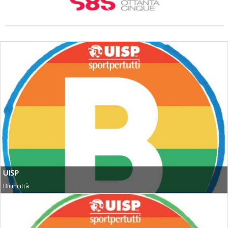
Ddl Lobby, Uisp: “Il Parlamento valorizzi le nostre specificità"
La formazione Uisp rallenta ma prosegue anche in estate
UISP
Bicincittà