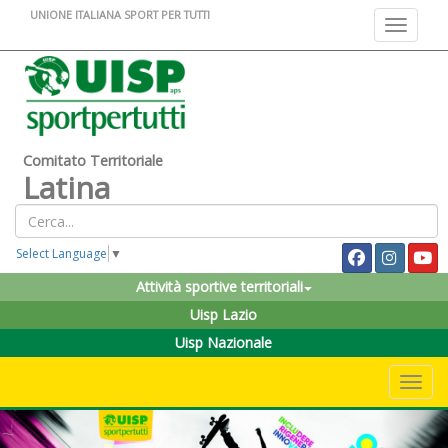
UNIONE ITALIANA SPORT PER TUTTI
Toggle na
Comitato Territoriale
Latina
Select Language
▼
Attività sportive territoriali
Uisp Lazio
Uisp Nazionale
Toggle 
Previous
Nex