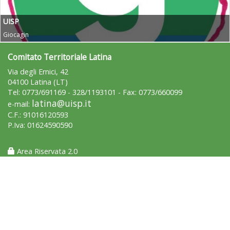
UISP
Giocagin
Comitato Territoriale Latina
Via degli Ernici, 42
04100 Latina (LT)
Tel: 0773/691169 - 328/1193101 - Fax: 0773/660099
latina@uisp.it
e-mail:
C.F.: 91016120593
P.Iva: 01624590590
Area Riservata 2.0