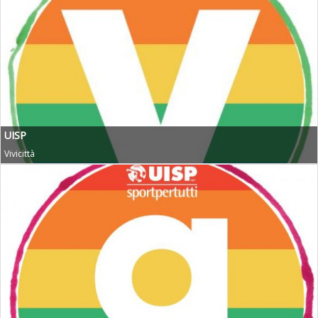
Tiziano Pesce nel Cda di Fondazione Terzjus: prima riunione a
Roma
UISP
Vivicittà