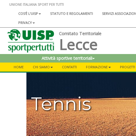
UNIONE ITALIANA SPORT PER TUTTI
COS'È L'UISP
STATUTO E REGOLAMENTI
SERVIZI ASSOCIAZIO
PRIVACY
Comitato Territoriale
Lecce
Attività sportive territoriali
HOME
CHI SIAMO
CONTATTI
FORMAZIONE
PROGETTI
Tennis