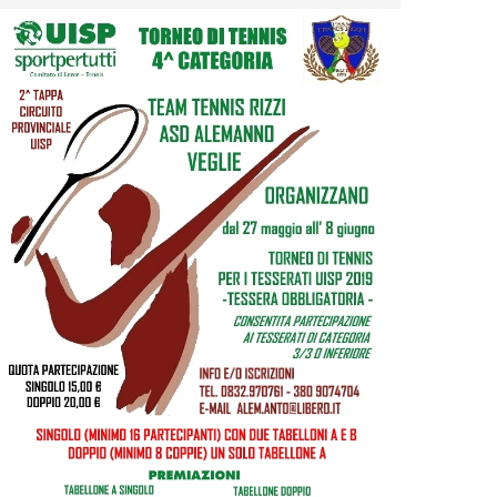
Tiziano Pesce nel Cda di
Fondazione Terzjus: prima riunione
a Roma