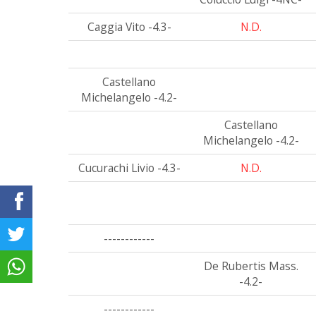
Caggia Vito -4.3-
N.D.
Castellano
Michelangelo -4.2-
Castellano
Michelangelo -4.2-
Cucurachi Livio -4.3-
N.D.
------------
De Rubertis Mass.
-4.2-
------------