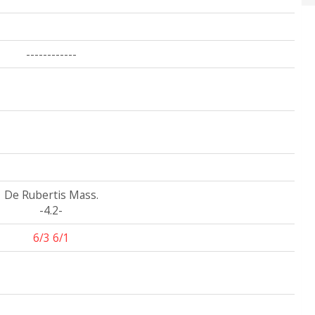
------------
De Rubertis Mass.
-4.2-
6/3 6/1