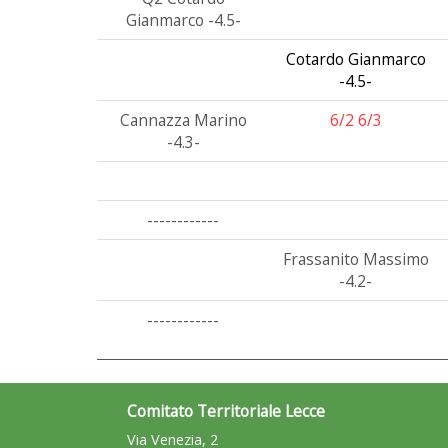
Gianmarco -4.5-
Cotardo Gianmarco
-4.5-
Cannazza Marino
6/2 6/3
-4.3-
------------
Frassanito Massimo
-4.2-
------------
Comitato Territoriale Lecce
Via Venezia, 2