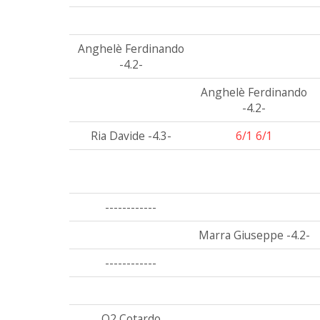
Anghelè Ferdinando
-4.2-
Anghelè Ferdinando
-4.2-
Ria Davide -4.3-
6/1 6/1
------------
Marra Giuseppe -4.2-
------------
Q2 Cotardo