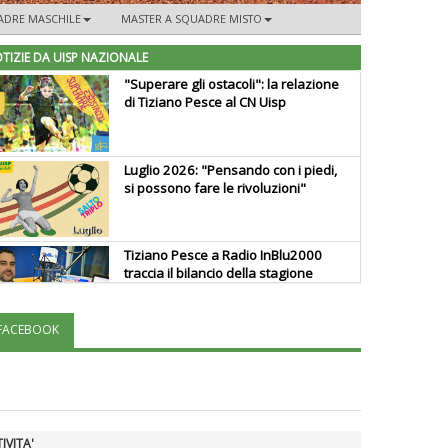
ADRE MASCHILE
MASTER A SQUADRE MISTO
TIZIE DA UISP NAZIONALE
"Superare gli ostacoli": la relazione
di Tiziano Pesce al CN Uisp
Luglio 2026: "Pensando con i piedi,
si possono fare le rivoluzioni"
Tiziano Pesce a Radio InBlu2000
traccia il bilancio della stagione
FACEBOOK
Ddl Lobby, Uisp: “Il Parlamento
valorizzi le nostre specificità"
La formazione Uisp rallenta ma
IVITA'
prosegue anche in estate