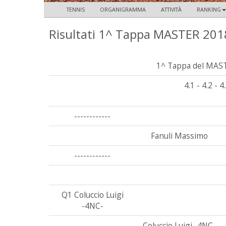
TENNIS
ORGANIGRAMMA
ATTIVITÀ
RANKING
Risultati 1^ Tappa MASTER 2018 
1^ Tappa del MAS
4.1 - 4.2 - 4
------------
Fanuli Massimo
------------
Q1 Coluccio Luigi
-4NC-
Coluccio Luigi -4NC-