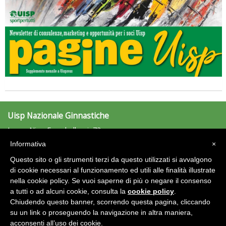
Tiziano Pesce a Radio InBlu2000 traccia il bilancio della stagione
Uisp Nazionale Ginnastiche
Largo Nino Franchellucci, 73
00155 Roma
Informativa
×
ginnastiche@uisp.it
e-mail:
Questo sito o gli strumenti terzi da questo utilizzati si avvalgono
C.F.: 97029170582
di cookie necessari al funzionamento ed utili alle finalità illustrate
nella cookie policy. Se vuoi saperne di più o negare il consenso
Ddl Lobby, Uisp: “Il Parlamento valorizzi le nostre specificità"
Area Riservata 2.0
a tutti o ad alcuni cookie, consulta la
cookie policy
.
Chiudendo questo banner, scorrendo questa pagina, cliccando
su un link o proseguendo la navigazione in altra maniera,
acconsenti all’uso dei cookie.