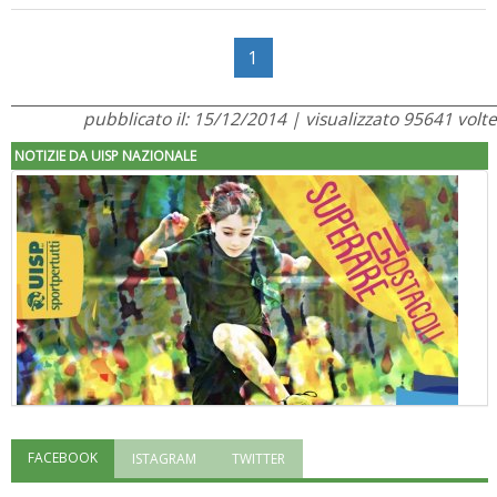
1
pubblicato il: 15/12/2014 | visualizzato 95641 volte
NOTIZIE DA UISP NAZIONALE
FACEBOOK
ISTAGRAM
TWITTER
"Superare gli ostacoli": la relazione di Tiziano Pesce al CN Uisp