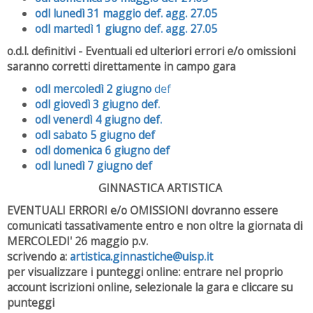
odl lunedì 31 maggio def. agg. 27.05
odl martedì 1 giugno def. agg. 27.05
o.d.l. definitivi - Eventuali ed ulteriori errori e/o omissioni
saranno corretti direttamente in campo gara
odl mercoledì 2 giugno
def
odl giovedì 3 giugno def.
odl venerdì 4 giugno def.
odl sabato 5 giugno def
odl domenica 6 giugno def
odl lunedì 7 giugno def
GINNASTICA ARTISTICA
EVENTUALI ERRORI e/o OMISSIONI dovranno essere
comunicati tassativamente entro e non oltre la giornata di
MERCOLEDI' 26 maggio p.v.
scrivendo a:
artistica.ginnastiche@uisp.it
per visualizzare i punteggi online: entrare nel proprio
account iscrizioni online, selezionale la gara e cliccare su
punteggi