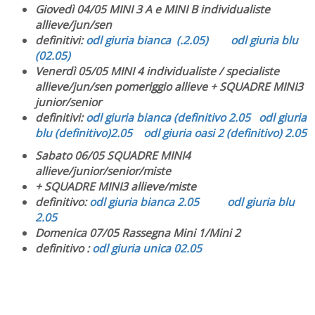
Giovedì 04/05 MINI 3 A e MINI B individualiste
allieve/jun/sen
definitivi:
odl giuria bianca (.2.05)
odl giuria blu
(02.05)
Venerdì 05/05 MINI 4 individualiste / specialiste
allieve/jun/sen
pomeriggio allieve + SQUADRE MINI3
junior/senior
definitivi:
odl giuria bianca (definitivo 2.05
odl giuria
blu (definitivo)2.05
odl giuria oasi 2 (definitivo) 2.05
Sabato 06/05 SQUADRE MINI4
allieve/junior/senior/miste
+ SQUADRE MINI3 allieve/miste
definitivo:
odl giuria bianca 2.05
odl giuria blu
2.05
Domenica 07/05 Rassegna Mini 1/Mini 2
definitivo :
odl giuria unica 02.05