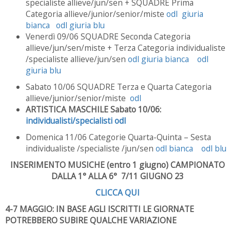
specialiste allieve/jun/sen + SQUADRE Prima
Categoria allieve/junior/senior/miste
odl giuria
bianca
odl giuria blu
Venerdì 09/06 SQUADRE Seconda Categoria
allieve/jun/sen/miste + Terza Categoria individualiste
/specialiste allieve/jun/sen
odl giuria bianca
odl
giuria blu
Sabato 10/06 SQUADRE Terza e Quarta Categoria
allieve/junior/senior/miste
odl
ARTISTICA MASCHILE Sabato 10/06:
individualisti/specialisti odl
Domenica 11/06 Categorie Quarta-Quinta – Sesta
individualiste /specialiste /jun/sen
odl bianca
odl blu
INSERIMENTO MUSICHE (entro 1 giugno) CAMPIONATO
DALLA 1° ALLA 6° 7/11 GIUGNO 23
CLICCA QUI
4-7 MAGGIO: IN BASE AGLI ISCRITTI LE GIORNATE
POTREBBERO SUBIRE QUALCHE VARIAZIONE