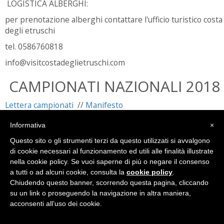
LOGISTICA ALBERGHI:
per prenotazione alberghi contattare l'ufficio turistico costa
degli etruschi
tel. 0586760818
info@visitcostadeglietruschi.com
CAMPIONATI NAZIONALI 2018
Lettera campionati
//
Manifesto
Comunicazione
per eventuale concomitanza dei campionati
Informativa
×
regionali o interregionali UISP con quelli federali.
Questo sito o gli strumenti terzi da questo utilizzati si avvalgono
Scheda1 GR
//
Suddivisione (provvisoria) giornate di
di cookie necessari al funzionamento ed utili alle finalità illustrate
gara
//
2° week end (orari provvisori)
nella cookie policy. Se vuoi saperne di più o negare il consenso
Scheda1 Acrobatica
//
Suddivisione giornate di gara
a tutti o ad alcuni cookie, consulta la
cookie policy
.
//
Scheda di prenotazione alberghiera
Chiudendo questo banner, scorrendo questa pagina, cliccando
Scheda1 Acrogym
//
Suddivisione giornate di gara -
su un link o proseguendo la navigazione in altra maniera,
definitivo
acconsenti all’uso dei cookie.
Scheda1 GAF
//
Suddivisione (provvisoria) giornate di