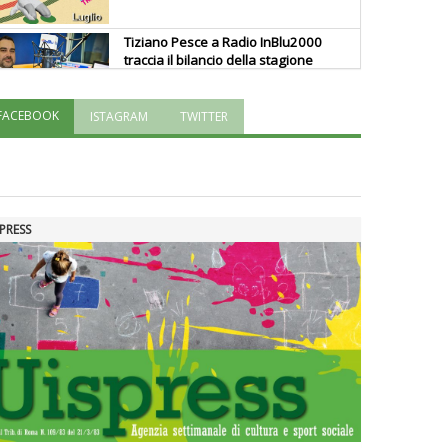
Tiziano Pesce a Radio InBlu2000
traccia il bilancio della stagione
FACEBOOK
ISTAGRAM
TWITTER
Ddl Lobby, Uisp: “Il Parlamento
valorizzi le nostre specificità"
La formazione Uisp rallenta ma
PRESS
prosegue anche in estate
Tiziano Pesce nel Cda di
Fondazione Terzjus: prima riunione
a Roma