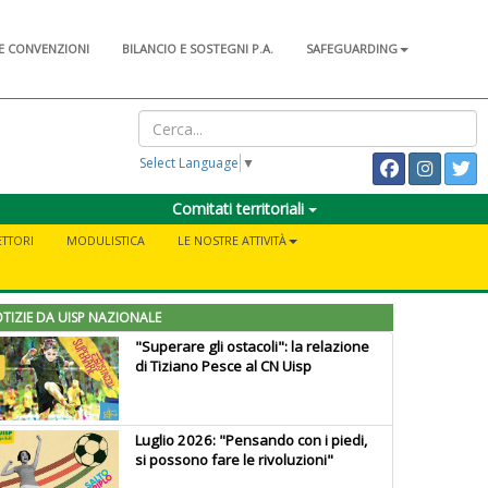
E CONVENZIONI
BILANCIO E SOSTEGNI P.A.
SAFEGUARDING
Select Language
▼
Comitati territoriali
ETTORI
MODULISTICA
LE NOSTRE ATTIVITÀ
TIZIE DA UISP NAZIONALE
"Superare gli ostacoli": la relazione
di Tiziano Pesce al CN Uisp
Luglio 2026: "Pensando con i piedi,
si possono fare le rivoluzioni"