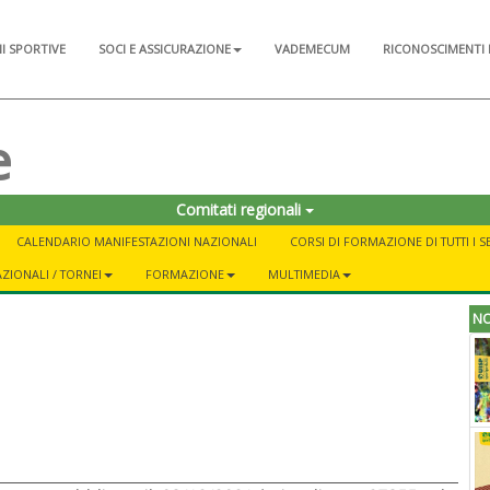
NI SPORTIVE
SOCI E ASSICURAZIONE
VADEMECUM
RICONOSCIMENTI 
e
Comitati regionali
CALENDARIO MANIFESTAZIONI NAZIONALI
CORSI DI FORMAZIONE DI TUTTI I S
ZIONALI / TORNEI
FORMAZIONE
MULTIMEDIA
NO