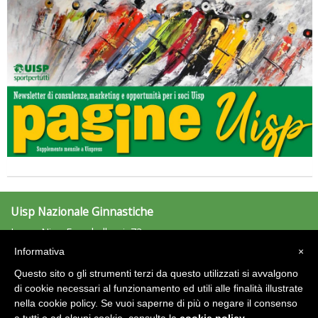
Tiziano Pesce a Radio InBlu2000 traccia il bilancio della stagione
Uisp Nazionale Ginnastiche
Largo Nino Franchellucci, 73
00155 Roma
Informativa
×
ginnastiche@uisp.it
e-mail:
Questo sito o gli strumenti terzi da questo utilizzati si avvalgono
C.F.: 97029170582
di cookie necessari al funzionamento ed utili alle finalità illustrate
nella cookie policy. Se vuoi saperne di più o negare il consenso
Ddl Lobby, Uisp: “Il Parlamento valorizzi le nostre specificità"
Area Riservata 2.0