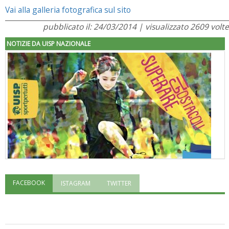
Vai alla galleria fotografica sul sito
pubblicato il: 24/03/2014 | visualizzato 2609 volte
NOTIZIE DA UISP NAZIONALE
FACEBOOK
ISTAGRAM
TWITTER
"Superare gli ostacoli": la relazione di Tiziano Pesce al CN Uisp