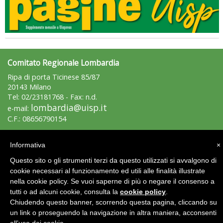
Comitato Regionale Lombardia
Ripa di porta Ticinese 85/87
20143 Milano
Tel: 02/23181768 - Fax: n.d.
lombardia@uisp.it
e-mail:
C.F.: 08656790154
La formazione Uisp rallenta ma prosegue anche in estate
Area Riservata 2.0
Informativa
×
Questo sito o gli strumenti terzi da questo utilizzati si avvalgono di
cookie necessari al funzionamento ed utili alle finalità illustrate
nella cookie policy. Se vuoi saperne di più o negare il consenso a
tutti o ad alcuni cookie, consulta la
cookie policy
.
Chiudendo questo banner, scorrendo questa pagina, cliccando su
un link o proseguendo la navigazione in altra maniera, acconsenti