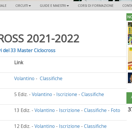
RALE
CIRCUITI
GUIDE E MAESTRI
CORSI DI FORMAZIONE
CONTA
NO
ROSS 2021-2022
ivi del 33 Master Ciclocross
Link
Volantino
-
Classifiche
5 Ediz. -
Volantino
-
Iscrizione
-
Classifiche
3
13 Ediz. -
Volantino
-
Iscrizione
-
Classifiche
-
Foto
12 Ediz. -
Volantino
-
Iscrizione
-
Classifiche