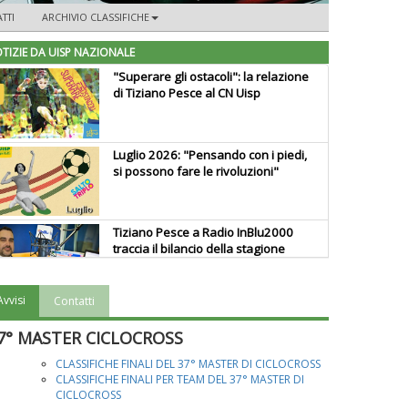
TTI
ARCHIVIO CLASSIFICHE
TIZIE DA UISP NAZIONALE
"Superare gli ostacoli": la relazione
di Tiziano Pesce al CN Uisp
Luglio 2026: "Pensando con i piedi,
si possono fare le rivoluzioni"
Tiziano Pesce a Radio InBlu2000
traccia il bilancio della stagione
Avvisi
Contatti
Ddl Lobby, Uisp: “Il Parlamento
valorizzi le nostre specificità"
7° MASTER CICLOCROSS
CLASSIFICHE FINALI DEL 37° MASTER DI CICLOCROSS
CLASSIFICHE FINALI PER TEAM DEL 37° MASTER DI
La formazione Uisp rallenta ma
CICLOCROSS
prosegue anche in estate