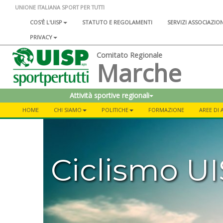
UNIONE ITALIANA SPORT PER TUTTI
COS'È L'UISP
STATUTO E REGOLAMENTI
SERVIZI ASSOCIAZIO
PRIVACY
Comitato Regionale
Marche
Attività sportive regionali
HOME
CHI SIAMO
POLITICHE
FORMAZIONE
AREE DI A
Ciclismo U