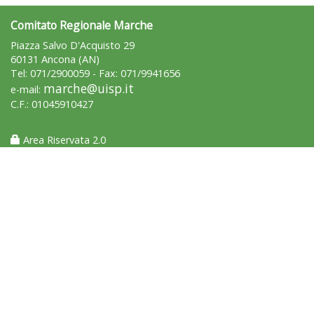
Comitato Regionale Marche
Piazza Salvo D'Acquisto 29
60131 Ancona (AN)
Tel: 071/2900059 - Fax: 071/9941656
marche@uisp.it
e-mail:
Luglio 2026: "Pensando con i piedi, si possono fare le
C.F.: 01045910427
rivoluzioni"
Area Riservata 2.0
Tiziano Pesce a Radio InBlu2000 traccia il bilancio della stagione