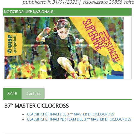
pubblicato il: 31/01/2023 | visualizzato 20858 volte
NOTIZIE DA UISP NAZIONALE
Avvisi
Contatti
"Superare gli ostacoli": la relazione di Tiziano Pesce al CN Uisp
37° MASTER CICLOCROSS
CLASSIFICHE FINALI DEL 37° MASTER DI CICLOCROSS
CLASSIFICHE FINALI PER TEAM DEL 37° MASTER DI CICLOCROSS