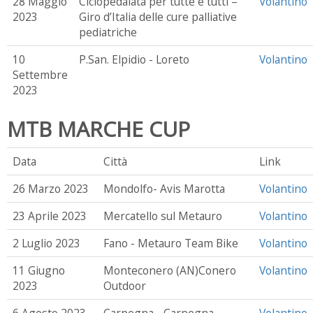
28 Maggio
Ciclopedalata per tutte e tutti –
Volantino
2023
Giro d’Italia delle cure palliative
pediatriche
10
P.San. Elpidio - Loreto
Volantino
Settembre
2023
MTB MARCHE CUP
Data
Città
Link
26 Marzo 2023
Mondolfo- Avis Marotta
Volantino
23 Aprile 2023
Mercatello sul Metauro
Volantino
2 Luglio 2023
Fano - Metauro Team Bike
Volantino
11 Giugno
Monteconero (AN)Conero
Volantino
2023
Outdoor
6 Agosto 2023
Carpegna - Carpegna
Volantino