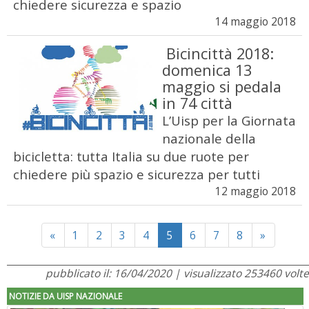
chiedere sicurezza e spazio
14 maggio 2018
Bicincittà 2018:
domenica 13
maggio si pedala
in 74 città
L’Uisp per la Giornata
nazionale della
bicicletta: tutta Italia su due ruote per
chiedere più spazio e sicurezza per tutti
12 maggio 2018
Previous
Next
«
1
2
3
4
5
6
7
8
»
pubblicato il: 16/04/2020 | visualizzato 253460 volte
NOTIZIE DA UISP NAZIONALE