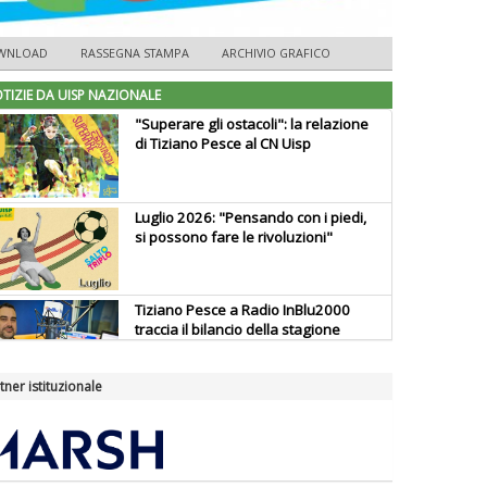
WNLOAD
RASSEGNA STAMPA
ARCHIVIO GRAFICO
TIZIE DA UISP NAZIONALE
"Superare gli ostacoli": la relazione
di Tiziano Pesce al CN Uisp
Luglio 2026: "Pensando con i piedi,
si possono fare le rivoluzioni"
Tiziano Pesce a Radio InBlu2000
traccia il bilancio della stagione
tner istituzionale
Ddl Lobby, Uisp: “Il Parlamento
valorizzi le nostre specificità"