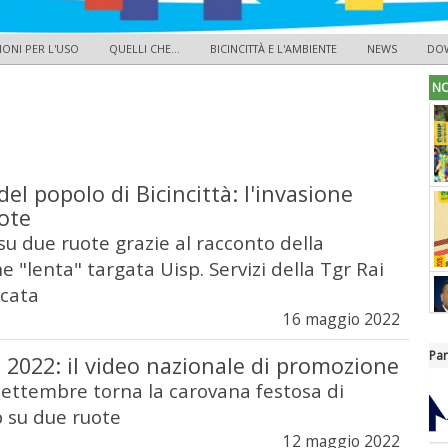
IONI PER L'USO
QUELLI CHE...
BICINCITTÀ E L'AMBIENTE
NEWS
DO
NO
 del popolo di Bicincittà: l'invasione
ote
a su due ruote grazie al racconto della
 "lenta" targata Uisp. Servizi della Tgr Rai
icata
16 maggio 2022
Par
à 2022: il video nazionale di promozione
ettembre torna la carovana festosa di
p su due ruote
12 maggio 2022