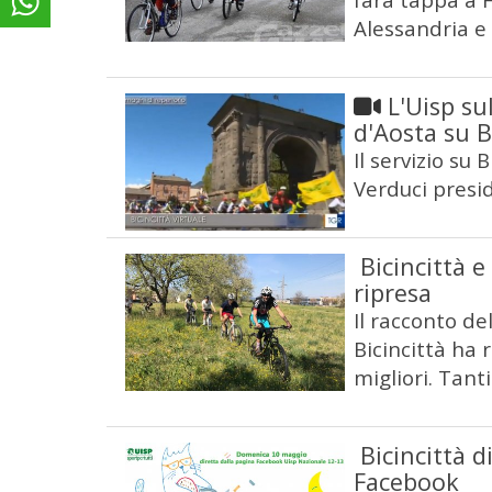
Alessandria e
L'Uisp sul
d'Aosta su B
Il servizio su 
Verduci presi
Bicincittà e
ripresa
Il racconto de
Bicincittà ha r
migliori. Tant
Bicincittà d
Facebook