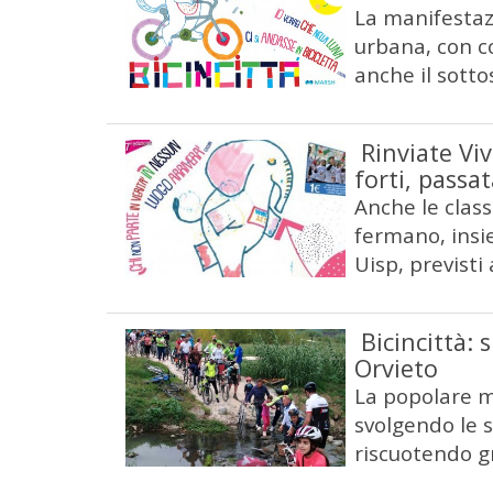
La manifestaz
urbana, con co
anche il sott
Rinviate Viv
forti, passa
Anche le class
fermano, insi
Uisp, previsti
Bicincittà: 
Orvieto
La popolare ma
svolgendo le s
riscuotendo g