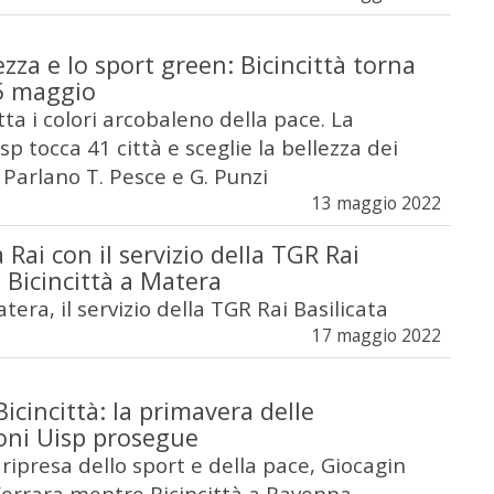
ezza e lo sport green: Bicincittà torna
5 maggio
tta i colori arcobaleno della pace. La
sp tocca 41 città e sceglie la bellezza dei
. Parlano T. Pesce e G. Punzi
13 maggio 2022
a Rai con il servizio della TGR Rai
u Bicincittà a Matera
tera, il servizio della TGR Rai Basilicata
17 maggio 2022
icincittà: la primavera delle
oni Uisp prosegue
ripresa dello sport e della pace, Giocagin
Ferrara mentre Bicincittà a Ravenna,