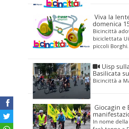
Viva la lent
domenica 1
Bicincittà ado
biciclettata Ui
piccoli Borghi
Uisp sull
Basilicata s
Bicincittà a Ma
Giocagin e B
manifestazi
In nome della 
farà tappa a 