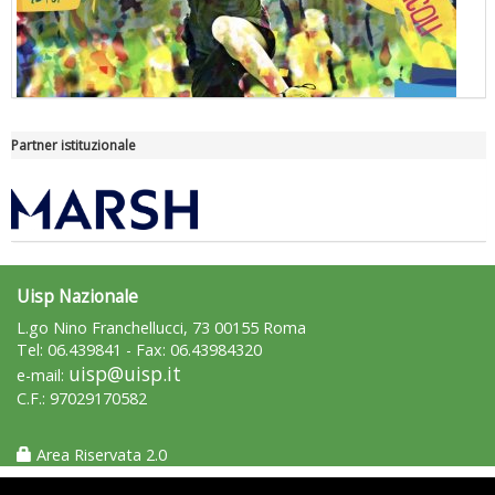
Partner istituzionale
"Superare gli ostacoli": la relazione di Tiziano Pesce al CN Uisp
Uisp Nazionale
L.go Nino Franchellucci, 73 00155 Roma
Tel: 06.439841 - Fax: 06.43984320
uisp@uisp.it
e-mail:
C.F.: 97029170582
Area Riservata 2.0
Luglio 2026: "Pensando con i piedi, si possono fare le
rivoluzioni"