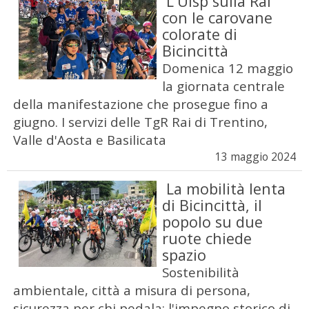
L'Uisp sulla Rai
con le carovane
colorate di
Bicincittà
Domenica 12 maggio
la giornata centrale
della manifestazione che prosegue fino a
giugno. I servizi delle TgR Rai di Trentino,
Valle d'Aosta e Basilicata
13 maggio 2024
La mobilità lenta
di Bicincittà, il
popolo su due
ruote chiede
spazio
Sostenibilità
ambientale, città a misura di persona,
sicurezza per chi pedala: l'impegno storico di