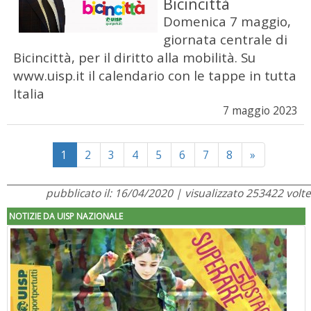
Bicincittà
Domenica 7 maggio,
giornata centrale di
Bicincittà, per il diritto alla mobilità. Su
www.uisp.it il calendario con le tappe in tutta
Italia
7 maggio 2023
Next
1
2
3
4
5
6
7
8
»
pubblicato il: 16/04/2020 | visualizzato 253422 volte
NOTIZIE DA UISP NAZIONALE