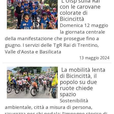
L'Uisp sulla Rai
con le carovane
colorate di
Bicincittà
Domenica 12 maggio
la giornata centrale
della manifestazione che prosegue fino a
giugno. I servizi delle TgR Rai di Trentino,
Valle d'Aosta e Basilicata
13 maggio 2024
La mobilità lenta
di Bicincittà, il
popolo su due
ruote chiede
spazio
Sostenibilità
ambientale, città a misura di persona,
sicurezza per chi pedala: l'impegno storico di