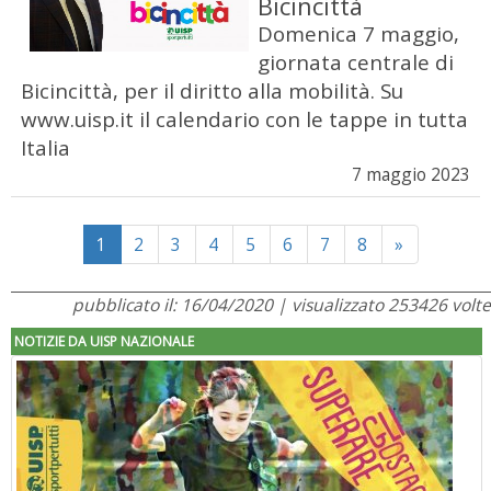
Bicincittà
Domenica 7 maggio,
giornata centrale di
Bicincittà, per il diritto alla mobilità. Su
www.uisp.it il calendario con le tappe in tutta
Italia
7 maggio 2023
Next
1
2
3
4
5
6
7
8
»
pubblicato il: 16/04/2020 | visualizzato 253426 volte
NOTIZIE DA UISP NAZIONALE