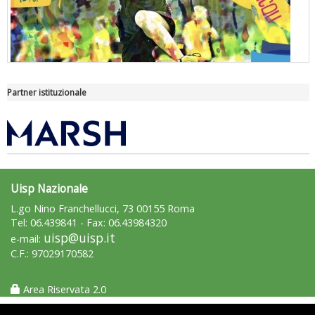
Partner istituzionale
"Superare gli ostacoli": la relazione di Tiziano Pesce al CN Uisp
Uisp Nazionale
L.go Nino Franchellucci, 73 00155 Roma
Tel: 06.439841 - Fax: 06.43984320
uisp@uisp.it
e-mail:
C.F.: 97029170582
Area Riservata 2.0
Luglio 2026: "Pensando con i piedi, si possono fare le
rivoluzioni"