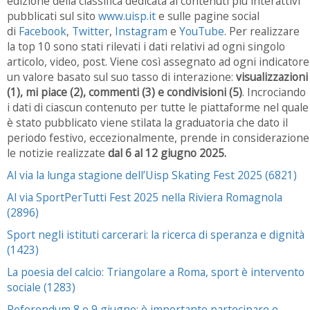
edizione della classifica dedicata ai contenuti più interattivi
pubblicati sul sito
www.uisp.it
e sulle pagine social
di
Facebook
,
Twitter
,
Instagram
e
YouTube
. Per realizzare
la top 10 sono stati rilevati i dati relativi ad ogni singolo
articolo, video, post. Viene così assegnato ad ogni indicatore
un valore basato sul suo tasso di interazione:
visualizzazioni
(1), mi piace (2), commenti (3) e condivisioni (5)
. Incrociando
i dati di ciascun contenuto per tutte le piattaforme nel quale
è stato pubblicato viene stilata la graduatoria che dato il
periodo festivo, eccezionalmente, prende in considerazione
le notizie realizzate
dal 6 al 12 giugno 2025.
Al via la lunga stagione dell’Uisp Skating Fest 2025 (6821)
Al via SportPerTutti Fest 2025 nella Riviera Romagnola
(2896)
Sport negli istituti carcerari: la ricerca di speranza e dignità
(1423)
La poesia del calcio: Triangolare a Roma, sport è intervento
sociale (1283)
Referendum 8 e 9 giugno: è importante partecipare e