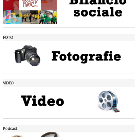
FOTO
Ddl Lobby, Uisp: “Il Parlamento valorizzi le nostre specificità"
VIDEO
La formazione Uisp rallenta ma prosegue anche in estate
Podcast