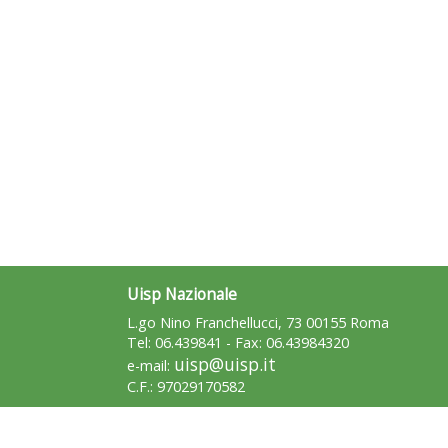
Uisp Nazionale
L.go Nino Franchellucci, 73 00155 Roma
Tel: 06.439841 - Fax: 06.43984320
uisp@uisp.it
e-mail:
C.F.: 97029170582