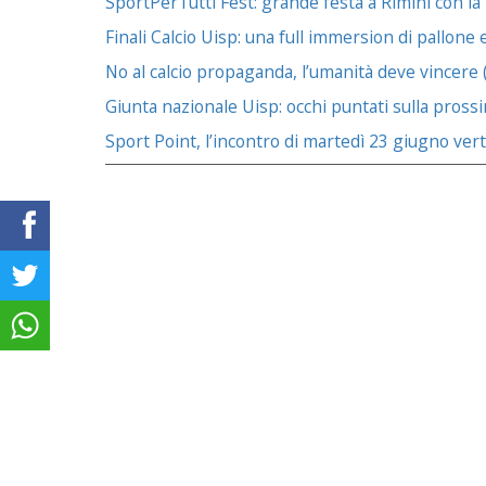
SportPerTutti Fest: grande festa a Rimini con la
Finali Calcio Uisp: una full immersion di pallone
No al calcio propaganda, l’umanità deve vincere 
Giunta nazionale Uisp: occhi puntati sulla pross
Sport Point, l’incontro di martedì 23 giugno ver