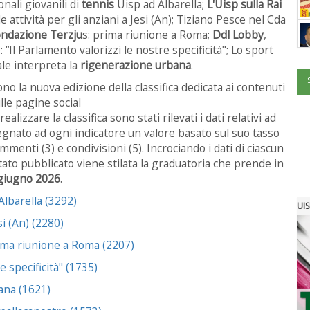
onali giovanili di
tennis
Uisp ad Albarella;
L'Uisp sulla Rai
le attività per gli anziani a Jesi (An); Tiziano Pesce nel Cda
ndazione Terzju
s: prima riunione a Roma;
Ddl Lobby
,
: “Il Parlamento valorizzi le nostre specificità"; Lo sport
ale interpreta la
rigenerazione urbana
.
o la nuova edizione della classifica dedicata ai contenuti
lle pagine social
 realizzare la classifica sono stati rilevati i dati relativi ad
segnato ad ogni indicatore un valore basato sul suo tasso
ommenti (3) e condivisioni (5). Incrociando i dati di ciascun
tato pubblicato viene stilata la graduatoria che prende in
 giugno 2026
.
Albarella (3292)
UIS
si (An) (2280)
ima riunione a Roma (2207)
e specificità" (1735)
ana (1621)