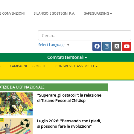
E CONVENZIONI
BILANCIO E SOSTEGNI P.A.
SAFEGUARDING
Select Language
▼
Comitati territoriali
CAMPAGNE E PROGETTI
CONGRESSI E ASSEMBLEE
TIZIE DA UISP NAZIONALE
"Superare gli ostacoli": la relazione
di Tiziano Pesce al CN Uisp
Luglio 2026: "Pensando con i piedi,
si possono fare le rivoluzioni"