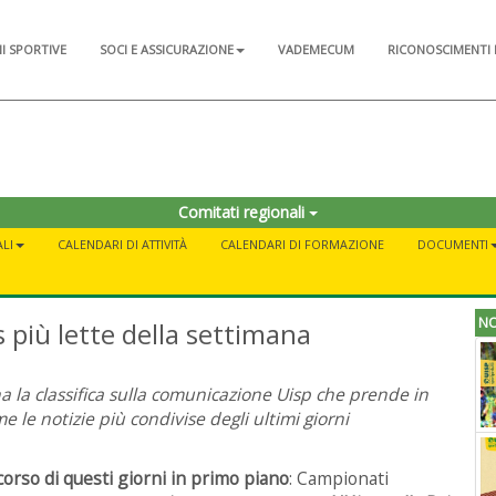
NI SPORTIVE
SOCI E ASSICURAZIONE
VADEMECUM
RICONOSCIMENTI 
Comitati regionali
LI
CALENDARI DI ATTIVITÀ
CALENDARI DI FORMAZIONE
DOCUMENTI
NO
s più lette della settimana
a la classifica sulla comunicazione Uisp che prende in
e le notizie più condivise degli ultimi giorni
corso di questi giorni in primo
piano
: Campionati