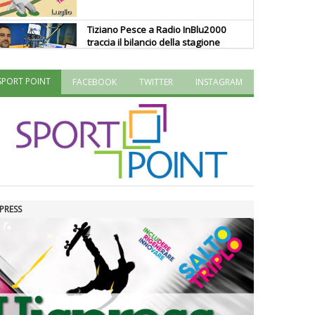
Tiziano Pesce a Radio InBlu2000
traccia il bilancio della stagione
SPORT POINT
FACEBOOK
TWITTER
INSTAGRAM
Ddl Lobby, Uisp: “Il Parlamento
valorizzi le nostre specificità"
La formazione Uisp rallenta ma
prosegue anche in estate
PRESS
Tiziano Pesce nel Cda di
Fondazione Terzjus: prima riunione
a Roma