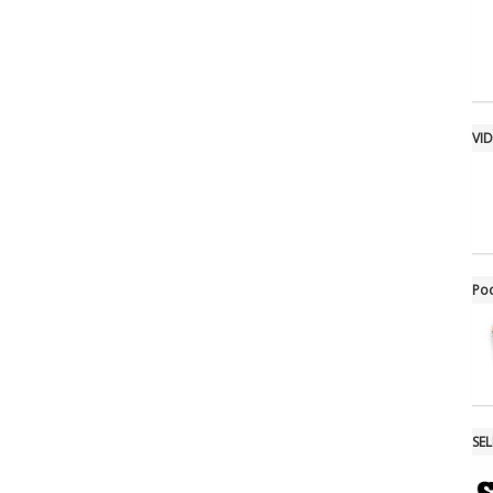
VI
Po
SE