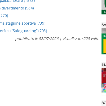
 pallacanestro (1573)
 e divertimento (964)
(770)
ima stagione sportiva (739)
PA
terà su “Safeguarding” (703)
pubblicato il: 02/07/2026 | visualizzato 220 volte
BIL
FO