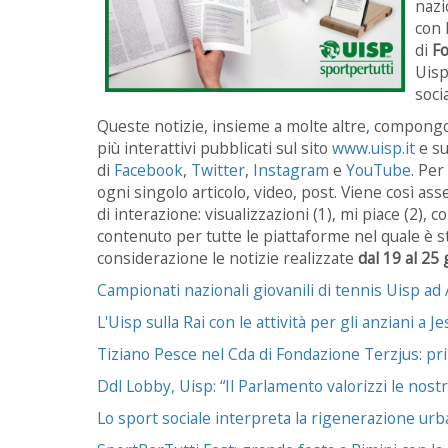
nazi
con 
di
Fo
Uisp
soci
Queste notizie, insieme a molte altre, compongon
più interattivi pubblicati sul sito
www.uisp.it
e su
di
Facebook
,
Twitter
,
Instagram
e
YouTube
. Per
ogni singolo articolo, video, post. Viene così as
di interazione: visualizzazioni (1), mi piace (2), c
contenuto per tutte le piattaforme nel quale è s
considerazione le notizie realizzate
dal 19 al 25
Campionati nazionali giovanili di tennis Uisp ad 
L'Uisp sulla Rai con le attività per gli anziani a Je
Tiziano Pesce nel Cda di Fondazione Terzjus: pr
Ddl Lobby, Uisp: “Il Parlamento valorizzi le nostr
Lo sport sociale interpreta la rigenerazione urb