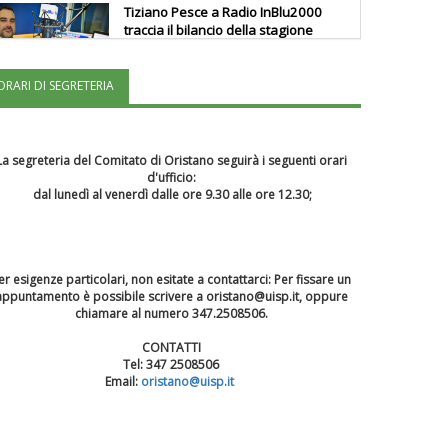
Tiziano Pesce a Radio InBlu2000
traccia il bilancio della stagione
ORARI DI SEGRETERIA
Ddl Lobby, Uisp: “Il Parlamento
valorizzi le nostre specificità"
La segreteria del Comitato di Oristano seguirà i seguenti orari
d'ufficio:
La formazione Uisp rallenta ma
dal lunedì al venerdì dalle ore 9.30 alle ore 12.30;
prosegue anche in estate
Tiziano Pesce nel Cda di
er esigenze particolari, n
on esitate a contattarci: Per fissare un
Fondazione Terzjus: prima riunione
appuntamento è possibile scrivere a oristano@uisp.it,
oppure
a Roma
chiamare al numero 347.2508506.
CONTATTI
Tel: 347 2508506
Email:
oristano@uisp.it