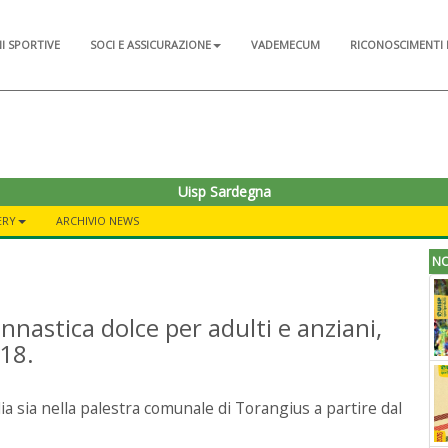
NI SPORTIVE
SOCI E ASSICURAZIONE
VADEMECUM
RICONOSCIMENTI 
Uisp Sardegna
ERY
ARCHIVIO NEWS
NO
innastica dolce per adulti e anziani,
018.
dia sia nella palestra comunale di Torangius a partire dal