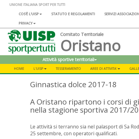
UNIONE ITALIANA SPORT PER TUTTI
COS'È L'UISP
STATUTO E REGOLAMENTI
SERVIZI ASSOCIAZIO
PRIVACY
Comitato Territoriale
Oristano
Attività sportive territoriali
HOME
L'UISP
TESSERAMENTO
AREE DI ATTIVITA'
GALL
Ginnastica dolce 2017-18
A Oristano ripartono i corsi di g
nella stagione sportiva 2017/2
Le attività si terranno sia nel palasport di Sa Ro
25 settembre, con operatori qualificati.