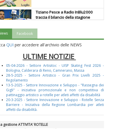
Tiziano Pesce a Radio InBlu2000
traccia il bilancio della stagione
News
Facebook
Ddl Lobby, Uisp: “Il Parlamento
valorizzi le nostre specificità"
icca
QUI
per accedere all'archivio delle NEWS
ULTIME NOTIZIE
La formazione Uisp rallenta ma
05-04-2026 - Settore Artisitoc - UISP Skating Fest 2026 -
prosegue anche in estate
Bologna, Calderara di Reno, Camnerano, Massa
28-5-2025 - Settore Artistico - Gran Prix Livelli 2025 -
Regolamento
13-5-2025 - Settore Innovazione e Sviluppo - "Rassegna dei
Tiziano Pesce nel Cda di
Gigli" - iniziativa promozionale e non competitiva di
Fondazione Terzjus: prima riunione
pattinaggio artistico a rotelle per atleti affetti da disabilità
a Roma
20-3-2025 - Settore Innovazione e Sviluppo - Rotelle Senza
Barriere -
Iniziativa della Regione Lombardia per atleti
affetti da disabilità.
a gestione ATTIVITA’ ROTELLE