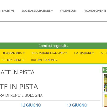
NI SPORTIVE
SOCI E ASSICURAZIONE
VADEMECUM
RICONOSCIMENTI 
o
Comitati regionali
TESSERAMENTO
INNOVAZIONE E SVILUPPO
FORMAZIONE
ARTI
HOCKEY IN LINE
DOCUMENTAZIONE
NO
ATE IN PISTA
TE IN PISTA
RA DI RENO E BOLOGNA
12 GIUGNO
13 GIUGNO