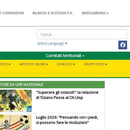
E CONVENZIONI
BILANCIO E SOSTEGNI P.A.
SAFEGUARDING
Select Language
▼
Comitati territoriali
STICO
ARTISTICO INLINE
GHIACCIO
GRUPPI FOLK
TIZIE DA UISP NAZIONALE
"Superare gli ostacoli": la relazione
di Tiziano Pesce al CN Uisp
Luglio 2026: "Pensando con i piedi,
si possono fare le rivoluzioni"