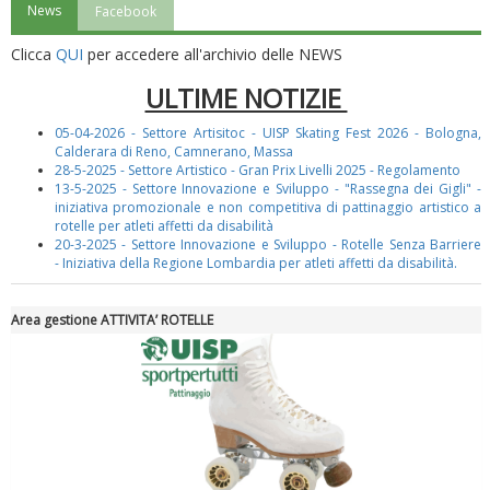
News
Facebook
"Superare gli ostacoli": la relazione di Tiziano Pesce al CN Uisp
Clicca
QUI
per accedere all'archivio delle NEWS
ULTIME NOTIZIE
05-04-2026 - Settore Artisitoc - UISP Skating Fest 2026 - Bologna,
Calderara di Reno, Camnerano, Massa
28-5-2025 - Settore Artistico - Gran Prix Livelli 2025 - Regolamento
13-5-2025 - Settore Innovazione e Sviluppo - "Rassegna dei Gigli" -
iniziativa promozionale e non competitiva di pattinaggio artistico a
rotelle per atleti affetti da disabilità
20-3-2025 - Settore Innovazione e Sviluppo - Rotelle Senza Barriere
-
Iniziativa della Regione Lombardia per atleti affetti da disabilità.
Luglio 2026: "Pensando con i piedi, si possono fare le
Area gestione ATTIVITA’ ROTELLE
rivoluzioni"