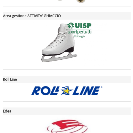
Area gestione ATTIVITA’ GHIACCIO
Tiziano Pesce a Radio InBlu2000 traccia il bilancio della stagione
Roll Line
Edea
Ddl Lobby, Uisp: “Il Parlamento valorizzi le nostre specificità"