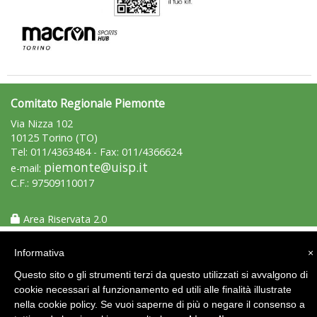
Tiziano Pesce a Radio InBlu2000 traccia il bilancio della stagione
Comitato Regionale Piemonte
Via Nizza 102
10125 Torino (TO)
Tel: 011/4363484 - Fax: 011/4366624
piemonte@uisp.it
e-mail:
C.F.: 97509110017
Ddl Lobby, Uisp: “Il Parlamento valorizzi le nostre specificità"
Area Riservata 2.0
Informativa
×
Questo sito o gli strumenti terzi da questo utilizzati si avvalgono di
cookie necessari al funzionamento ed utili alle finalità illustrate
nella cookie policy. Se vuoi saperne di più o negare il consenso a