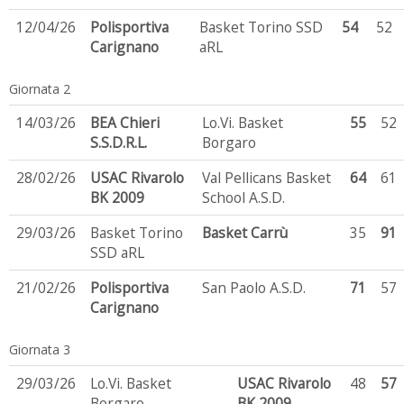
12/04/26
Polisportiva
Basket Torino SSD
54
52
Carignano
aRL
Giornata 2
14/03/26
BEA Chieri
Lo.Vi. Basket
55
52
S.S.D.R.L.
Borgaro
28/02/26
USAC Rivarolo
Val Pellicans Basket
64
61
BK 2009
School A.S.D.
29/03/26
Basket Torino
Basket Carrù
35
91
SSD aRL
21/02/26
Polisportiva
San Paolo A.S.D.
71
57
Carignano
Giornata 3
29/03/26
Lo.Vi. Basket
USAC Rivarolo
48
57
Borgaro
BK 2009