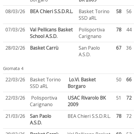
08/03/26
BEA Chieri S.S.D.R.L.
Basket Torino
58
56
SSD aRL
07/03/26
Val Pellicans Basket
Polisportiva
78
44
School A.S.D.
Carignano
28/02/26
Basket Carrù
San Paolo
67
36
A.S.D.
Giornata 4
22/03/26
Basket Torino
Lo.Vi. Basket
50
66
SSD aRL
Borgaro
22/03/26
Polisportiva
USAC Rivarolo BK
51
72
Carignano
2009
21/03/26
San Paolo
BEA Chieri S.S.D.R.L.
78
72
A.S.D.