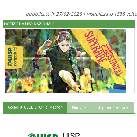
pubblicato il: 27/02/2026 | visualizzato 1838 volte
NOTIZIE DA UISP NAZIONALE
Accedi al CLUB SHOP di Macron
Nuova Partnership per il Settore!
"Superare gli ostacoli": la relazione di Tiziano Pesce al CN Uisp