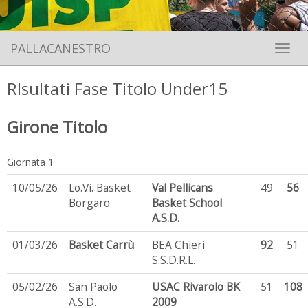
PALLACANESTRO
Toggle 
RIsultati Fase Titolo Under15
Girone Titolo
Giornata 1
10/05/26
Lo.Vi. Basket
Val Pellicans
49
56
Borgaro
Basket School
A.S.D.
01/03/26
Basket Carrù
BEA Chieri
92
51
S.S.D.R.L.
05/02/26
San Paolo
USAC Rivarolo BK
51
108
A.S.D.
2009