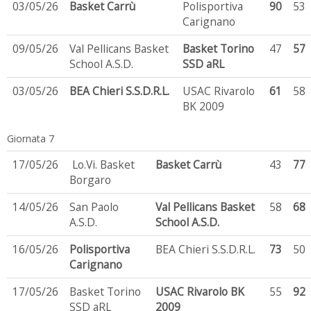
03/05/26
Basket Carrù
Polisportiva
90
53
Carignano
09/05/26
Val Pellicans Basket
Basket Torino
47
57
School A.S.D.
SSD aRL
03/05/26
BEA Chieri S.S.D.R.L.
USAC Rivarolo
61
58
BK 2009
Giornata 7
17/05/26
Lo.Vi. Basket
Basket Carrù
43
77
Borgaro
14/05/26
San Paolo
Val Pellicans Basket
58
68
A.S.D.
School A.S.D.
16/05/26
Polisportiva
BEA Chieri S.S.D.R.L.
73
50
Carignano
17/05/26
Basket Torino
USAC Rivarolo BK
55
92
SSD aRL
2009