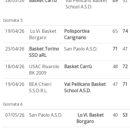
28/03/26
Basket Carrù
Val Pellicans Basket
69
52
School A.S.D.
Giornata 5
19/04/26
Lo.Vi. Basket
Polisportiva
65
74
Borgaro
Carignano
23/04/26
Basket Torino
San Paolo A.S.D.
71
47
SSD aRL
18/04/26
USAC Rivarolo
Basket Carrù
48
72
BK 2009
19/04/26
BEA Chieri
Val Pellicans Basket
47
71
S.S.D.R.L.
School A.S.D.
Giornata 6
07/05/26
San Paolo A.S.D.
Lo.Vi. Basket
40
53
Borgaro