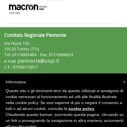
Tiziano Pesce a Radio InBlu2000 traccia il bilancio della stagione
Comitato Regionale Piemonte
Via Nizza 102
10125 Torino (TO)
Tel: 011/4363484 - Fax: 011/4366624
piemonte@uisp.it
e-mail:
C.F.: 97509110017
Ddl Lobby, Uisp: “Il Parlamento valorizzi le nostre specificità"
Area Riservata 2.0
Informativa
×
Questo sito o gli strumenti terzi da questo utilizzati si avvalgono di
cookie necessari al funzionamento ed utili alle finalità illustrate
nella cookie policy. Se vuoi saperne di più o negare il consenso a
tutti o ad alcuni cookie, consulta la
cookie policy
.
Chiudendo questo banner, scorrendo questa pagina, cliccando su
un link o proseguendo la navigazione in altra maniera, acconsenti
all’uso dei cookie.