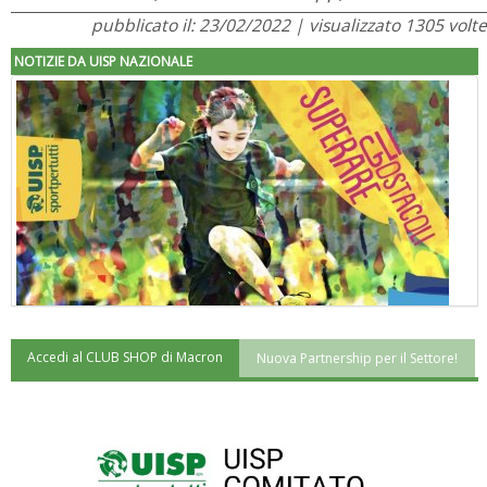
pubblicato il: 23/02/2022 | visualizzato 1305 volte
NOTIZIE DA UISP NAZIONALE
Accedi al CLUB SHOP di Macron
Nuova Partnership per il Settore!
"Superare gli ostacoli": la relazione di Tiziano Pesce al CN Uisp