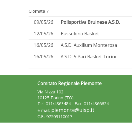
Giornata 7
09/05/26
Polisportiva Bruinese A.S.D.
12/05/26
Bussoleno Basket
16/05/26
A.S.D. Auxilium Monterosa
16/05/26
A.S.D. 5 Pari Basket Torino
Comitato Regionale Piemonte
Via Nizza 102
10125 Torino (TO)
Tel: 011/4363484 - Fax: 011/4366624
piemonte@uisp.it
e-mail:
C.F.: 97509110017