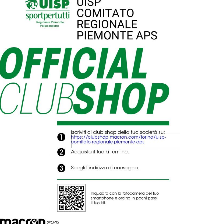
Tiziano Pesce nel Cda di
Fondazione Terzjus: prima riunione
a Roma