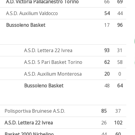
A.D. Victoria Pallacanestro Torino
66
69
A.S.D. Auxilium Valdocco
54
44
Bussoleno Basket
17
96
A.S.D. Lettera 22 Ivrea
93
31
A.S.D. 5 Pari Basket Torino
62
58
A.S.D. Auxilium Monterosa
20
0
Bussoleno Basket
48
64
Polisportiva Bruinese A.S.D.
85
37
A.S.D. Lettera 22 Ivrea
26
102
Basket 2000 Nichelino
44
60