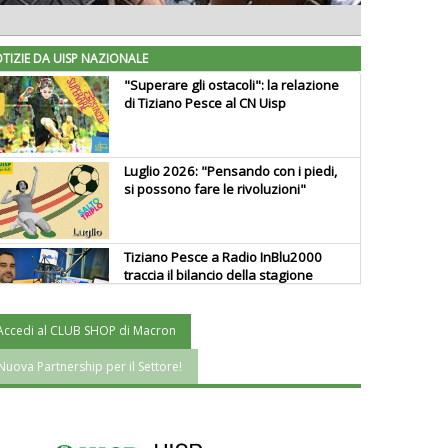
TIZIE DA UISP NAZIONALE
"Superare gli ostacoli": la relazione
di Tiziano Pesce al CN Uisp
Luglio 2026: "Pensando con i piedi,
si possono fare le rivoluzioni"
Tiziano Pesce a Radio InBlu2000
traccia il bilancio della stagione
Accedi al CLUB SHOP di Macron
Ddl Lobby, Uisp: “Il Parlamento
valorizzi le nostre specificità"
Nuova Partnership per il Settore!
La formazione Uisp rallenta ma
prosegue anche in estate