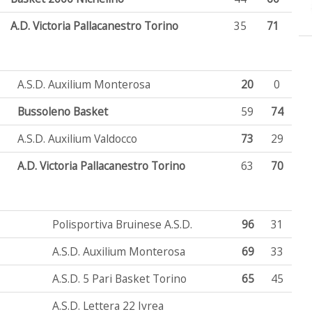
A.D. Victoria Pallacanestro Torino
35
71
A.S.D. Auxilium Monterosa
20
0
Bussoleno Basket
59
74
A.S.D. Auxilium Valdocco
73
29
A.D. Victoria Pallacanestro Torino
63
70
Polisportiva Bruinese A.S.D.
96
31
A.S.D. Auxilium Monterosa
69
33
A.S.D. 5 Pari Basket Torino
65
45
A.S.D. Lettera 22 Ivrea