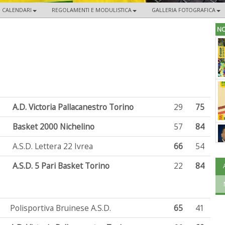
CALENDARI
REGOLAMENTI E MODULISTICA
GALLERIA FOTOGRAFICA
NO
A.D. Victoria Pallacanestro Torino
29
75
Basket 2000 Nichelino
57
84
A.S.D. Lettera 22 Ivrea
66
54
A.S.D. 5 Pari Basket Torino
22
84
Polisportiva Bruinese A.S.D.
65
41