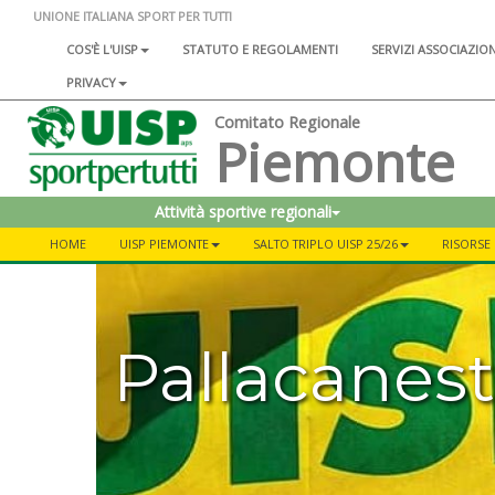
UNIONE ITALIANA SPORT PER TUTTI
COS'È L'UISP
STATUTO E REGOLAMENTI
SERVIZI ASSOCIAZIO
PRIVACY
Comitato Regionale
Piemonte
Attività sportive regionali
HOME
UISP PIEMONTE
SALTO TRIPLO UISP 25/26
RISORSE 
Pallacanest