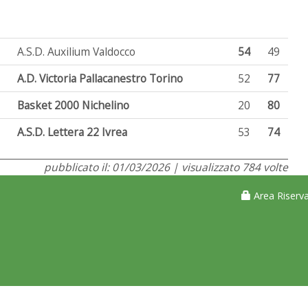
A.S.D. Auxilium Valdocco
54
49
A.D. Victoria Pallacanestro Torino
52
77
Basket 2000 Nichelino
20
80
A.S.D. Lettera 22 Ivrea
53
74
pubblicato il: 01/03/2026 | visualizzato 784 volte
Area Riserva