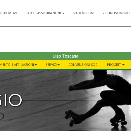
NI SPORTIVE
SOCI E ASSICURAZIONE
VADEMECUM
RICONOSCIMENTI 
Uisp Toscana
MENTO E AFFILIAZIONI
SERVIZI
CONVENZIONI SOCI
PROGETTI
GIO