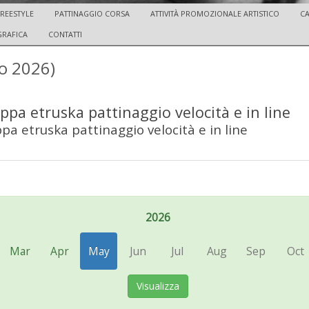
FREESTYLE
PATTINAGGIO CORSA
ATTIVITÀ PROMOZIONALE ARTISTICO
CA
GRAFICA
CONTATTI
o 2026)
ppa etruska pattinaggio velocità e in line
pa etruska pattinaggio velocità e in line
2026
Mar
Apr
May
Jun
Jul
Aug
Sep
Oct
Visualizza