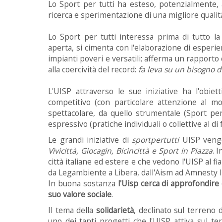
Lo Sport per tutti ha esteso, potenzialmente, a t
ricerca e sperimentazione di una migliore qualità 
Lo Sport per tutti interessa prima di tutto la s
aperta, si cimenta con l'elaborazione di esperie
impianti poveri e versatili; afferma un rapporto
alla coercività del record:
fa leva su un bisogno d
L'UISP attraverso le sue iniziative ha l'obiet
competitivo (con particolare attenzione al mon
spettacolare, da quello strumentale (Sport per
espressivo (pratiche individuali o collettive al di f
Le grandi iniziative di
sportpertutti
UISP vengon
Vivicittà, Giocagin, Bicincittà e Sport in Piazza
. 
città italiane ed estere e che vedono l'UISP al fi
da Legambiente a Libera, dall'Aism ad Amnesty I
In buona sostanza
l'Uisp cerca di approfondire 
suo valore sociale
.
Il tema della
solidarietà
, declinato sul terreno d
uno dei tanti progetti che l'UISP attiva sul t