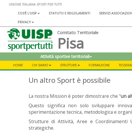
UNIONE ITALIANA SPORT PER TUTTI
COS'È L'UISP
STATUTO E REGOLAMENTI
SERVIZI ASSOCIAZIO
PRIVACY
Comitato Territoriale
Pisa
Attività sportive territoriali
HOME
CHI SIAMO
STRUTTURE
FORMAZIONE
TESSERA
Un altro Sport è possibile
La nostra Mission è poter dimostrare che "
un al
Questo significa non solo sviluppare innov
sperimentazione tecnica, metodologica e organi
Strutture di Attività, Aree e Coordinamenti
strategiche.