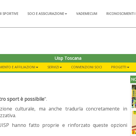
NI SPORTIVE
SOCI E ASSICURAZIONE
VADEMECUM
RICONOSCIMENTI 
Uisp Toscana
MENTO E AFFILIAZIONI
SERVIZI
CONVENZIONI SOCI
PROGETTI
NO
tro sport è possibile
".
azione culturale, ma anche tradurla concretamente in
zzativa.
 UISP hanno fatto proprie e rinforzato queste opzioni