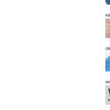
AS
CE
VAN