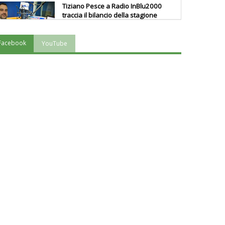
Tiziano Pesce a Radio InBlu2000
traccia il bilancio della stagione
Facebook
YouTube
Ddl Lobby, Uisp: “Il Parlamento
valorizzi le nostre specificità"
La formazione Uisp rallenta ma
prosegue anche in estate
Tiziano Pesce nel Cda di
Fondazione Terzjus: prima riunione
a Roma