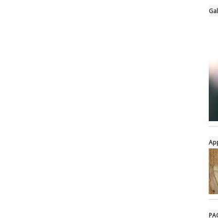
Gal
Ap
PAG