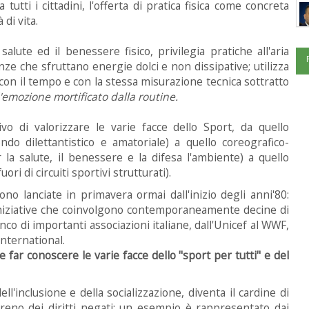
utti i cittadini, l'offerta di pratica fisica come concreta
di vita.
alute ed il benessere fisico, privilegia pratiche all'aria
nze che sfruttano energie dolci e non dissipative; utilizza
 con il tempo e con la stessa misurazione tecnica sottratto
'emozione mortificato dalla routine.
tivo di valorizzare le varie facce dello Sport, da quello
do dilettantistico e amatoriale) a quello coreografico-
 la salute, il benessere e la difesa l'ambiente) a quello
uori di circuiti sportivi strutturati).
o lanciate in primavera ormai dall'inizio degli anni'80:
Iniziative che coinvolgono contemporaneamente decine di
anco di importanti associazioni italiane, dall'Unicef al WWF,
nternational.
e far conoscere le varie facce dello "sport per tutti" e del
ell'inclusione e della socializzazione, diventa il cardine di
erreno dei diritti negati; un esempio è rappresentato dai