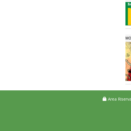
MO
Area Riserva