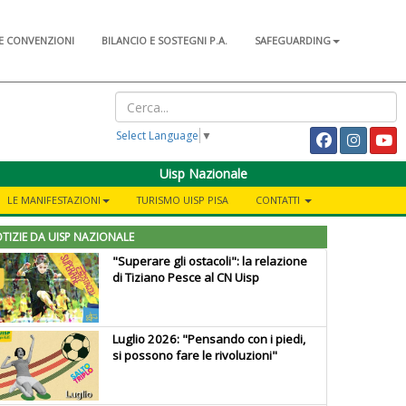
E CONVENZIONI
BILANCIO E SOSTEGNI P.A.
SAFEGUARDING
Select Language
▼
Uisp Nazionale
LE MANIFESTAZIONI
TURISMO UISP PISA
CONTATTI
TIZIE DA UISP NAZIONALE
"Superare gli ostacoli": la relazione
di Tiziano Pesce al CN Uisp
Luglio 2026: "Pensando con i piedi,
si possono fare le rivoluzioni"