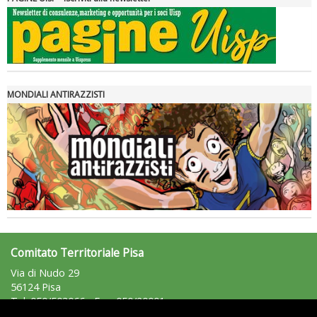
MONDIALI ANTIRAZZISTI
Comitato Territoriale Pisa
Via di Nudo 29
56124 Pisa
Tel: 050/503066 - Fax: 050/20001
pisa@uisp.it