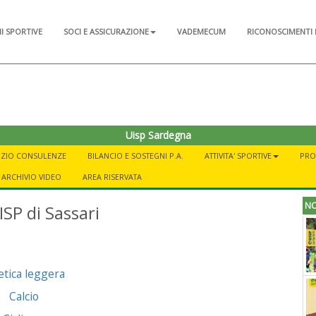
NI SPORTIVE
SOCI E ASSICURAZIONE
VADEMECUM
RICONOSCIMENTI 
Uisp Sardegna
IZIO CONSULENZE
BILANCIO E SOSTEGNI P.A.
ATTIVITA' SPORTIVE
PRO
ARCHIVIO VIDEO
AREA RISERVATA
NO
ISP di Sassari
etica leggera
Calcio