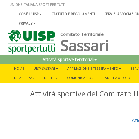
UNIONE ITALIANA SPORT PER TUTTI
COS'È L'UISP
STATUTO E REGOLAMENTI
SERVIZI ASSOCIAZIO
PRIVACY
Comitato Territoriale
Sassari
Attività sportive territoriali
HOME
UISP SASSARI
AFFILIAZIONE E TESSERAMENTO
SERV
DISABILITA'
DIRITTI
COMUNICAZIONE
ARCHIVIO FOTO
Attività sportive del Comitato U
Atl