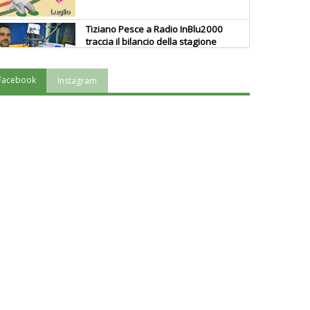
Tiziano Pesce a Radio InBlu2000
traccia il bilancio della stagione
Facebook
Instagram
Ddl Lobby, Uisp: “Il Parlamento
valorizzi le nostre specificità"
La formazione Uisp rallenta ma
prosegue anche in estate
Tiziano Pesce nel Cda di
Fondazione Terzjus: prima riunione
a Roma