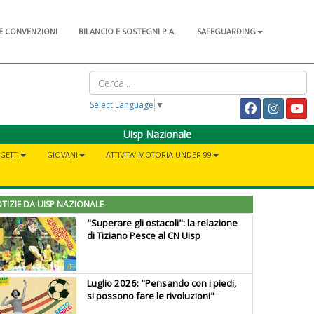
E CONVENZIONI
BILANCIO E SOSTEGNI P.A.
SAFEGUARDING
Select Language
▼
Uisp Nazionale
GETTI
GIOVANI
ATTIVITA' MOTORIA UNDER 99
TIZIE DA UISP NAZIONALE
"Superare gli ostacoli": la relazione
di Tiziano Pesce al CN Uisp
Luglio 2026: "Pensando con i piedi,
si possono fare le rivoluzioni"