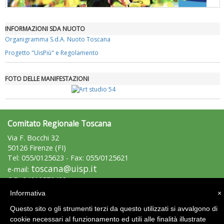
INFORMAZIONI SDA NUOTO
"Superare gli ostacoli": la relazione di Tiziano Pesce al CN Uisp
Organigramma S.d.A. Nuoto Toscana
Progetto "UisPiù" e Regolamento
FOTO DELLE MANIFESTAZIONI
Comitato Regionale Toscana
Via F. Bocchi 32
50126 Firenze (FI)
Tel: 055/0125623 - Fax: 055/0125621
toscana@uisp.it
e-mail:
Luglio 2026: "Pensando con i piedi, si possono fare le
rivoluzioni"
C.F.: 94019570483
Informativa
×
Area Riservata 2.0
Questo sito o gli strumenti terzi da questo utilizzati si avvalgono di
cookie necessari al funzionamento ed utili alle finalità illustrate