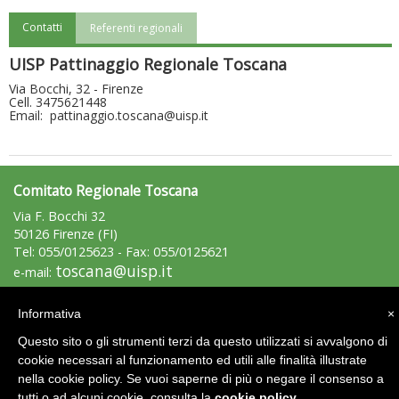
Contatti
Referenti regionali
"Superare gli ostacoli": la relazione di Tiziano Pesce al CN Uisp
UISP Pattinaggio Regionale Toscana
Via Bocchi, 32 - Firenze
Cell. 3475621448
Email: pattinaggio.toscana@uisp.it
Comitato Regionale Toscana
Via F. Bocchi 32
50126 Firenze (FI)
Tel: 055/0125623 - Fax: 055/0125621
toscana@uisp.it
e-mail:
Luglio 2026: "Pensando con i piedi, si possono fare le
C.F.: 94019570483
rivoluzioni"
Informativa
×
Area Riservata 2.0
Questo sito o gli strumenti terzi da questo utilizzati si avvalgono di
cookie necessari al funzionamento ed utili alle finalità illustrate
nella cookie policy. Se vuoi saperne di più o negare il consenso a
tutti o ad alcuni cookie, consulta la
cookie policy
.