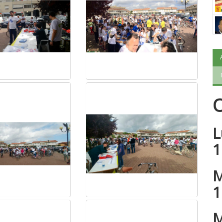
O
L
1
M
1
M