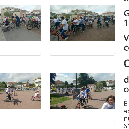
G
1
V
c
O
d
o
È
a
n
6