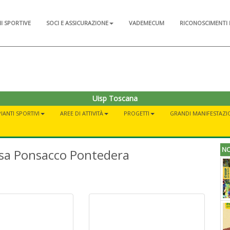
NI SPORTIVE
SOCI E ASSICURAZIONE
VADEMECUM
RICONOSCIMENTI 
Uisp Toscana
IANTI SPORTIVI
AREE DI ATTIVITÀ
PROGETTI
GRANDI MANIFESTAZI
NO
osa Ponsacco Pontedera