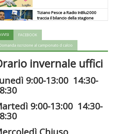
Tiziano Pesce a Radio InBlu2000
traccia il bilancio della stagione
AVVISI
FACEBOOK
Ddl Lobby, Uisp: “Il Parlamento
valorizzi le nostre specificità"
Domanda iscrizione al campionato d calcio
rario invernale uffici
La formazione Uisp rallenta ma
prosegue anche in estate
unedì 9:00-13:00 14:30-
8:30
Tiziano Pesce nel Cda di
Fondazione Terzjus: prima riunione
a Roma
artedì 9:00-13:00 14:30-
8:30
ercoledì Chiuso