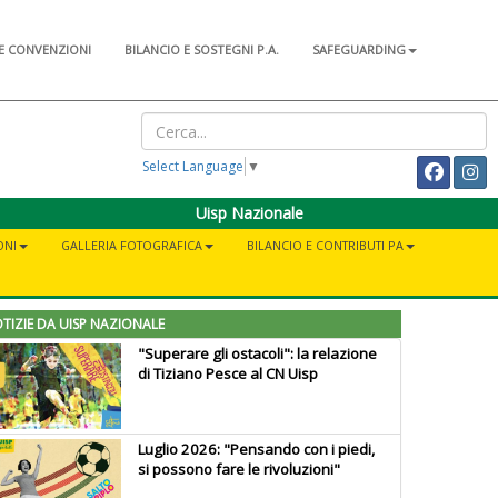
E CONVENZIONI
BILANCIO E SOSTEGNI P.A.
SAFEGUARDING
Select Language
▼
Uisp Nazionale
ONI
GALLERIA FOTOGRAFICA
BILANCIO E CONTRIBUTI PA
TIZIE DA UISP NAZIONALE
"Superare gli ostacoli": la relazione
di Tiziano Pesce al CN Uisp
Luglio 2026: "Pensando con i piedi,
si possono fare le rivoluzioni"