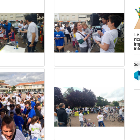
Le
ric
imp
in
Sol