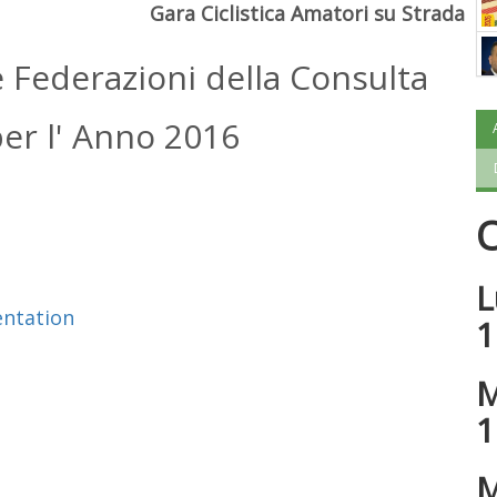
Gara Ciclistica Amatori su Strada
 e Federazioni della Consulta
per l' Anno 2016
O
L
ntation
1
M
1
M