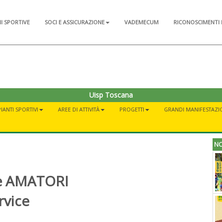
NI SPORTIVE
SOCI E ASSICURAZIONE
VADEMECUM
RICONOSCIMENTI 
Uisp Toscana
IANTI SPORTIVI
AREE DI ATTIVITÀ
PROGETTI
GRANDI MANIFESTAZI
NO
le AMATORI
rvice