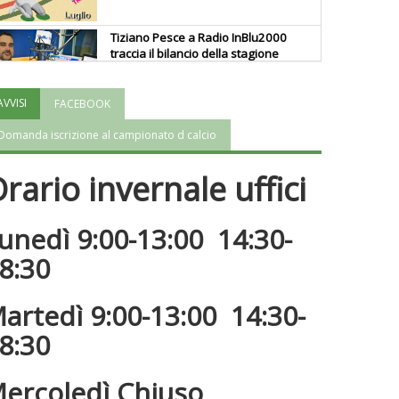
Tiziano Pesce a Radio InBlu2000
traccia il bilancio della stagione
AVVISI
FACEBOOK
Ddl Lobby, Uisp: “Il Parlamento
valorizzi le nostre specificità"
Domanda iscrizione al campionato d calcio
rario invernale uffici
La formazione Uisp rallenta ma
prosegue anche in estate
unedì 9:00-13:00 14:30-
8:30
Tiziano Pesce nel Cda di
Fondazione Terzjus: prima riunione
a Roma
artedì 9:00-13:00 14:30-
8:30
ercoledì Chiuso