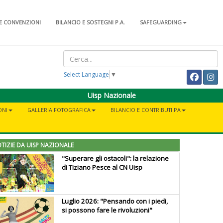
E CONVENZIONI
BILANCIO E SOSTEGNI P.A.
SAFEGUARDING
Select Language
▼
Uisp Nazionale
ONI
GALLERIA FOTOGRAFICA
BILANCIO E CONTRIBUTI PA
TIZIE DA UISP NAZIONALE
"Superare gli ostacoli": la relazione
di Tiziano Pesce al CN Uisp
Luglio 2026: "Pensando con i piedi,
si possono fare le rivoluzioni"