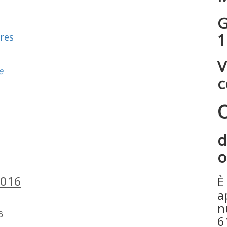
G
1
res
V
e
c
O
d
o
2016
È
a
n
6
6