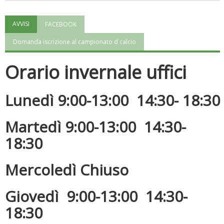
AVVISI
FACEBOOK
"Superare gli ostacoli": la relazione di Tiziano Pesce al CN Uisp
Domanda iscrizione al campionato d calcio
Orario invernale uffici
Lunedì 9:00-13:00 14:30- 18:30
Martedì 9:00-13:00 14:30-
18:30
Luglio 2026: "Pensando con i piedi, si possono fare le
Mercoledì Chiuso
rivoluzioni"
Giovedì 9:00-13:00 14:30-
18:30