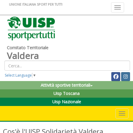
UNIONE ITALIANA SPORT PER TUTTI
Toggle na
Comitato Territoriale
Valdera
Select Language
▼
Attività sportive territoriali
Uisp Toscana
Uisp Nazionale
Toggle 
Cos'è l'UISP Solidarietà Valdera