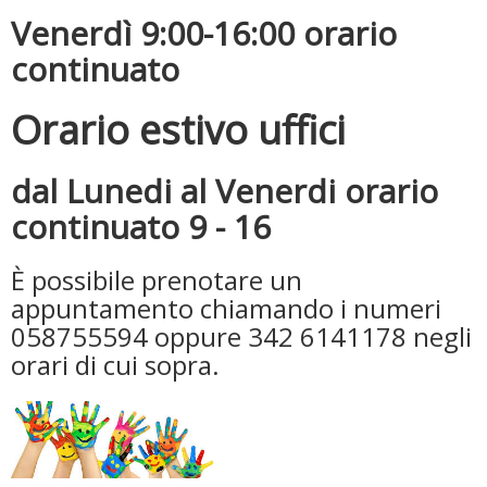
Venerdì 9:00-16:00 orario
continuato
Orario estivo uffici
dal Lunedi al Venerdi orario
Tiziano Pesce a Radio InBlu2000 traccia il bilancio della stagione
continuato 9 - 16
È possibile prenotare un
appuntamento chiamando i numeri
058755594 oppure 342 6141178 negli
orari di cui sopra.
Ddl Lobby, Uisp: “Il Parlamento valorizzi le nostre specificità"