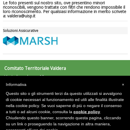
Le foto presenti sul nostro sito, ove presentino minori
riconoscibili, vengono trattate con filtri che rendono impossibile il
loro riconoscimento. Per qualsiasi informazione in merito scrivete
a: valdera@uisp.it
Soluzioni Assicurative
Comitato Territoriale Valdera
Via Indipendenza, 12
La formazione Uisp rallenta ma prosegue anche in estate
56025 Pontedera (PI)
Informativa
×
Tel: 0587/55594 - Fax: 0587/55347
Questo sito o gli strumenti terzi da questo utilizzati si avvalgono
valdera@uisp.it
e-mail:
di cookie necessari al funzionamento ed utili alle finalità illustrate
nella cookie policy. Se vuoi saperne di più o negare il consenso
Area Riservata 2.0
a tutti o ad alcuni cookie, consulta la
cookie policy
.
Chiudendo questo banner, scorrendo questa pagina, cliccando
su un link o proseguendo la navigazione in altra maniera,