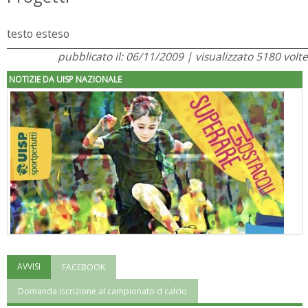
testo esteso
pubblicato il: 06/11/2009 | visualizzato 5180 volte
NOTIZIE DA UISP NAZIONALE
AVVISI
FACEBOOK
"Superare gli ostacoli": la relazione di Tiziano Pesce al CN Uisp
Domanda iscrizione al campionato d calcio