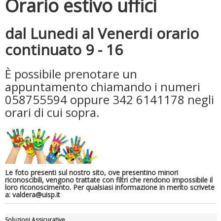
Orario estivo uffici
dal Lunedi al Venerdi orario
Tiziano Pesce a Radio InBlu2000 traccia il bilancio della stagione
continuato 9 - 16
È possibile prenotare un
appuntamento chiamando i numeri
058755594 oppure 342 6141178 negli
orari di cui sopra.
Ddl Lobby, Uisp: “Il Parlamento valorizzi le nostre specificità"
Le foto presenti sul nostro sito, ove presentino minori
riconoscibili, vengono trattate con filtri che rendono impossibile il
loro riconoscimento. Per qualsiasi informazione in merito scrivete
a: valdera@uisp.it
Soluzioni Assicurative