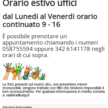
Orario estivo uffici
dal Lunedi al Venerdi orario
Tiziano Pesce a Radio InBlu2000 traccia il bilancio della stagione
continuato 9 - 16
È possibile prenotare un
appuntamento chiamando i numeri
058755594 oppure 342 6141178 negli
orari di cui sopra.
Ddl Lobby, Uisp: “Il Parlamento valorizzi le nostre specificità"
Le foto presenti sul nostro sito, ove presentino minori
riconoscibili, vengono trattate con filtri che rendono impossibile il
loro riconoscimento. Per qualsiasi informazione in merito scrivete
a: valdera@uisp.it
Soluzioni Assicurative