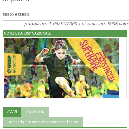
testo esteso
pubblicato il: 06/11/2009 | visualizzato 5996 volte
NOTIZIE DA UISP NAZIONALE
AVVISI
FACEBOOK
"Superare gli ostacoli": la relazione di Tiziano Pesce al CN Uisp
Domanda iscrizione al campionato d calcio