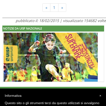
Previous
Next
«
1
»
pubblicato il: 18/02/2015 | visualizzato 154682 volte
NOTIZIE DA UISP NAZIONALE
"Superare gli ostacoli": la relazione di Tiziano Pesce al CN Uisp
Informativa
×
Tel: - Fax:
Questo sito o gli strumenti terzi da questo utilizzati si avvalgono
e-mail: