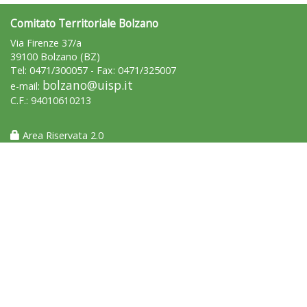
Comitato Territoriale Bolzano
Via Firenze 37/a
Tiziano Pesce a Radio InBlu2000 traccia il bilancio della stagione
39100 Bolzano (BZ)
Tel: 0471/300057 - Fax: 0471/325007
bolzano@uisp.it
e-mail:
C.F.: 94010610213
Area Riservata 2.0
Ddl Lobby, Uisp: “Il Parlamento valorizzi le nostre specificità"