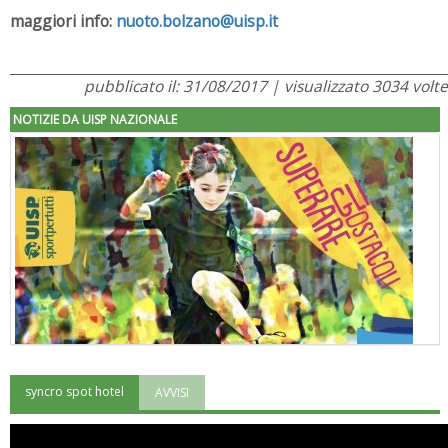
maggiori info:
nuoto.bolzano@uisp.it
pubblicato il: 31/08/2017 | visualizzato 3034 volte
NOTIZIE DA UISP NAZIONALE
syncro spot hotel
AVVISI
"Superare gli ostacoli": la relazione di Tiziano Pesce al CN Uisp