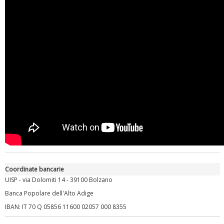
Luglio 2026: "Pensando con i piedi, si possono fare le
rivoluzioni"
Coordinate bancarie
UISP - via Dolomiti 14 - 39100 Bolzano
Banca Popolare dell'Alto Adige
IBAN: IT 70 Q 05856 11600 02057 000 8355