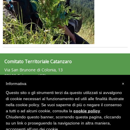
Comitato Territoriale Catanzaro
Via San Brunone di Colonia, 13
88100 Catanzaro (CZ)
Tel: 338/9539783 - Fax: n.d.
Informativa
×
catanzaro@uisp.it
e-mail:
Questo sito o gli strumenti terzi da questo utilizzati si avvalgono
C.F.: 97020580797
di cookie necessari al funzionamento ed utili alle finalità illustrate
nella cookie policy. Se vuoi saperne di più o negare il consenso
Area Riservata 2.0
a tutti o ad alcuni cookie, consulta la
cookie policy
.
Chiudendo questo banner, scorrendo questa pagina, cliccando
su un link o proseguendo la navigazione in altra maniera,
acconsenti all’uso dei cookie.