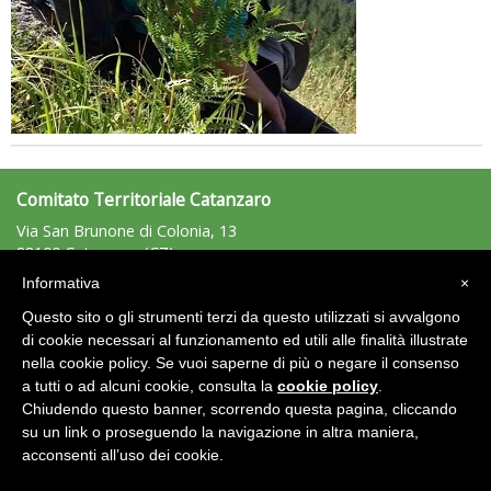
Comitato Territoriale Catanzaro
Via San Brunone di Colonia, 13
88100 Catanzaro (CZ)
Tel: 338/9539783 - Fax: n.d.
Informativa
×
catanzaro@uisp.it
e-mail:
Questo sito o gli strumenti terzi da questo utilizzati si avvalgono
C.F.: 97020580797
di cookie necessari al funzionamento ed utili alle finalità illustrate
nella cookie policy. Se vuoi saperne di più o negare il consenso
Area Riservata 2.0
a tutti o ad alcuni cookie, consulta la
cookie policy
.
Chiudendo questo banner, scorrendo questa pagina, cliccando
su un link o proseguendo la navigazione in altra maniera,
acconsenti all’uso dei cookie.