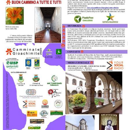
Ddl Lobby, Uisp: “Il Parlamento valorizzi le nostre specificità"
La formazione Uisp rallenta ma prosegue anche in estate