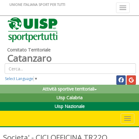
UNIONE ITALIANA SPORT PER TUTTI
Toggle na
Comitato Territoriale
Catanzaro
Select Language
▼
Attività sportive territoriali
Uisp Calabria
Uisp Nazionale
Toggle 
Societa' - CICLOFFICINA TR22O