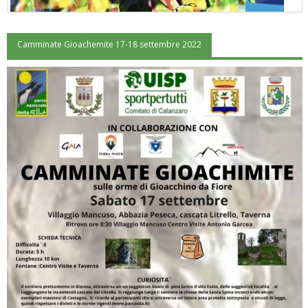
Camminate Gioachemite 17-18 settembre 2022
"Superare gli ostacoli": la relazione di Tiziano Pesce al CN Uisp
Luglio 2026: "Pensando con i piedi, si possono fare le
rivoluzioni"