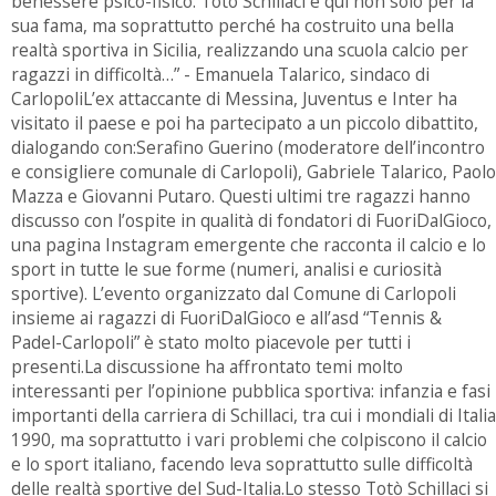
benessere psico-fisico. Totò Schillaci è qui non solo per la
sua fama, ma soprattutto perché ha costruito una bella
realtà sportiva in Sicilia, realizzando una scuola calcio per
ragazzi in difficoltà…” - Emanuela Talarico, sindaco di
CarlopoliL’ex attaccante di Messina, Juventus e Inter ha
visitato il paese e poi ha partecipato a un piccolo dibattito,
dialogando con:Serafino Guerino (moderatore dell’incontro
e consigliere comunale di Carlopoli), Gabriele Talarico, Paolo
Mazza e Giovanni Putaro. Questi ultimi tre ragazzi hanno
discusso con l’ospite in qualità di fondatori di FuoriDalGioco,
una pagina Instagram emergente che racconta il calcio e lo
sport in tutte le sue forme (numeri, analisi e curiosità
sportive). L’evento organizzato dal Comune di Carlopoli
insieme ai ragazzi di FuoriDalGioco e all’asd “Tennis &
Padel-Carlopoli” è stato molto piacevole per tutti i
presenti.La discussione ha affrontato temi molto
interessanti per l’opinione pubblica sportiva: infanzia e fasi
importanti della carriera di Schillaci, tra cui i mondiali di Italia
1990, ma soprattutto i vari problemi che colpiscono il calcio
e lo sport italiano, facendo leva soprattutto sulle difficoltà
delle realtà sportive del Sud-Italia.Lo stesso Totò Schillaci si