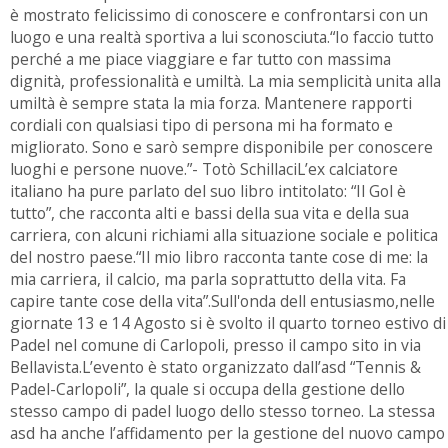
è mostrato felicissimo di conoscere e confrontarsi con un
luogo e una realtà sportiva a lui sconosciuta.“Io faccio tutto
perché a me piace viaggiare e far tutto con massima
dignità, professionalità e umiltà. La mia semplicità unita alla
umiltà è sempre stata la mia forza. Mantenere rapporti
cordiali con qualsiasi tipo di persona mi ha formato e
migliorato. Sono e sarò sempre disponibile per conoscere
luoghi e persone nuove.”- Totò SchillaciL’ex calciatore
italiano ha pure parlato del suo libro intitolato: “Il Gol è
tutto”, che racconta alti e bassi della sua vita e della sua
carriera, con alcuni richiami alla situazione sociale e politica
del nostro paese.“Il mio libro racconta tante cose di me: la
mia carriera, il calcio, ma parla soprattutto della vita. Fa
capire tante cose della vita”.Sull'onda dell entusiasmo,nelle
giornate 13 e 14 Agosto si è svolto il quarto torneo estivo di
Padel nel comune di Carlopoli, presso il campo sito in via
Bellavista.L’evento è stato organizzato dall’asd “Tennis &
Padel-Carlopoli”, la quale si occupa della gestione dello
stesso campo di padel luogo dello stesso torneo. La stessa
asd ha anche l’affidamento per la gestione del nuovo campo