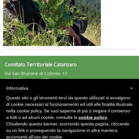
Comitato Territoriale Catanzaro
Via San Brunone di Colonia, 13
88100 Catanzaro (CZ)
Tel: 338/9539783 - Fax: n.d.
Informativa
×
catanzaro@uisp.it
e-mail:
Questo sito o gli strumenti terzi da questo utilizzati si avvalgono
C.F.: 97020580797
di cookie necessari al funzionamento ed utili alle finalità illustrate
nella cookie policy. Se vuoi saperne di più o negare il consenso
Area Riservata 2.0
a tutti o ad alcuni cookie, consulta la
cookie policy
.
Chiudendo questo banner, scorrendo questa pagina, cliccando
su un link o proseguendo la navigazione in altra maniera,
acconsenti all’uso dei cookie.