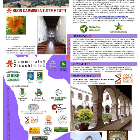
Ddl Lobby, Uisp: “Il Parlamento valorizzi le nostre specificità"
La formazione Uisp rallenta ma prosegue anche in estate