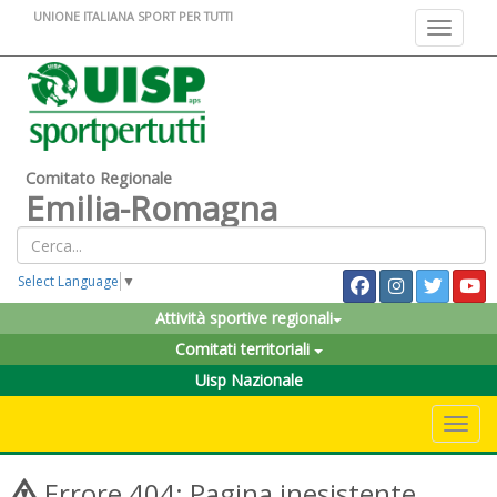
UNIONE ITALIANA SPORT PER TUTTI
Toggle na
Comitato Regionale
Emilia-Romagna
Select Language
▼
Attività sportive regionali
Comitati territoriali
Uisp Nazionale
Toggle 
Errore 404: Pagina inesistente