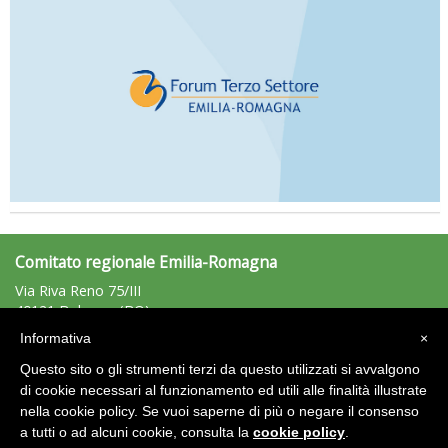
Comitato regionale Emilia-Romagna
Via Riva Reno 75/III
40121 Bologna (BO)
Tel: 051/225881 - Fax: 051/225203
Informativa
×
emiliaromagna@uisp.it
e-mail:
Questo sito o gli strumenti terzi da questo utilizzati si avvalgono
C.F.: 92011680375
di cookie necessari al funzionamento ed utili alle finalità illustrate
nella cookie policy. Se vuoi saperne di più o negare il consenso
Area Riservata 2.0
a tutti o ad alcuni cookie, consulta la
cookie policy
.