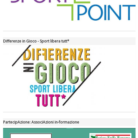
Differenze in Gioco - Sport libera tutt*
Tiziano Pesce nel Cda di Fondazione Terzjus: prima riunione a
Roma
PartecipAzione: AssociAzioni in-formazione