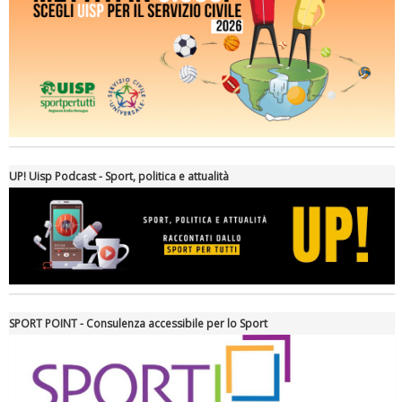
Ddl Lobby, Uisp: “Il Parlamento valorizzi le nostre specificità"
UP! Uisp Podcast - Sport, politica e attualità
SPORT POINT - Consulenza accessibile per lo Sport
La formazione Uisp rallenta ma prosegue anche in estate