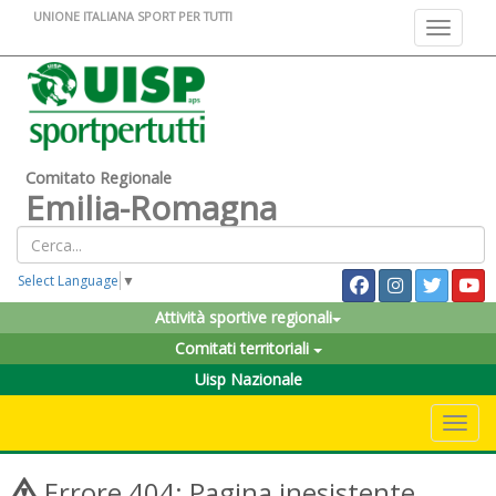
UNIONE ITALIANA SPORT PER TUTTI
Toggle na
Comitato Regionale
Emilia-Romagna
Select Language
▼
Attività sportive regionali
Comitati territoriali
Uisp Nazionale
Toggle 
Errore 404: Pagina inesistente