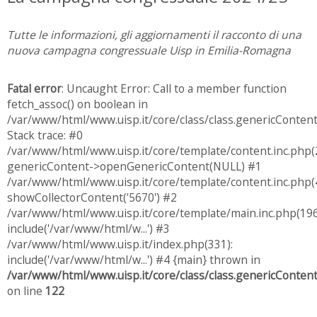
Tutte le informazioni, gli aggiornamenti il racconto di una
nuova campagna congressuale Uisp in Emilia-Romagna
Fatal error
: Uncaught Error: Call to a member function
fetch_assoc() on boolean in
/var/www/html/www.uisp.it/core/class/class.genericConten
Stack trace: #0
/var/www/html/www.uisp.it/core/template/content.inc.php(
genericContent->openGenericContent(NULL) #1
/var/www/html/www.uisp.it/core/template/content.inc.php(4
showCollectorContent('5670') #2
/var/www/html/www.uisp.it/core/template/main.inc.php(196
include('/var/www/html/w...') #3
/var/www/html/www.uisp.it/index.php(331):
include('/var/www/html/w...') #4 {main} thrown in
/var/www/html/www.uisp.it/core/class/class.genericConten
on line
122