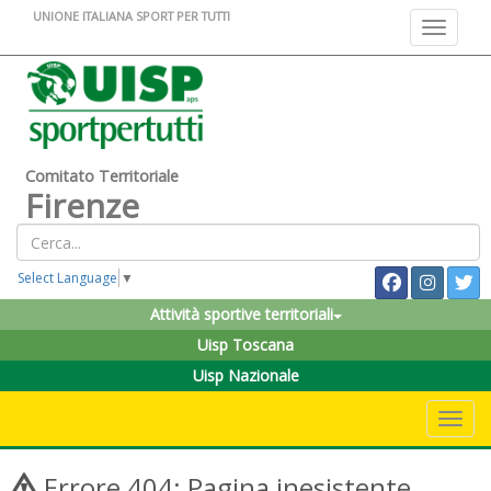
UNIONE ITALIANA SPORT PER TUTTI
Toggle na
Comitato Territoriale
Firenze
Select Language
▼
Attività sportive territoriali
Uisp Toscana
Uisp Nazionale
Toggle 
Errore 404: Pagina inesistente