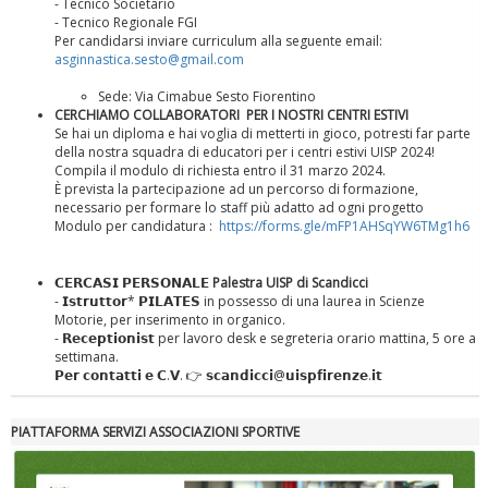
- Tecnico Societario
- Tecnico Regionale FGI
Per candidarsi inviare curriculum alla seguente email:
asginnastica.sesto@gmail.com
La formazione Uisp rallenta ma prosegue anche in estate
Sede: Via Cimabue Sesto Fiorentino
CERCHIAMO COLLABORATORI PER I NOSTRI CENTRI ESTIVI
Se hai un diploma e hai voglia di metterti in gioco, potresti far parte
della nostra squadra di educatori per i centri estivi UISP 2024!
Compila il modulo di richiesta entro il 31 marzo 2024.
È prevista la partecipazione ad un percorso di formazione,
necessario per formare lo staff più adatto ad ogni progetto
Modulo per candidatura :
https://forms.gle/mFP1AHSqYW6TMg1h6
𝗖𝗘𝗥𝗖𝗔𝗦𝗜 𝗣𝗘𝗥𝗦𝗢𝗡𝗔𝗟𝗘
Palestra UISP di Scandicci
- 𝗜𝘀𝘁𝗿𝘂𝘁𝘁𝗼𝗿* 𝗣𝗜𝗟𝗔𝗧𝗘𝗦 in possesso di una laurea in Scienze
Motorie, per inserimento in organico.
- 𝗥𝗲𝗰𝗲𝗽𝘁𝗶𝗼𝗻𝗶𝘀𝘁 per lavoro desk e segreteria orario mattina, 5 ore a
settimana.
𝗣𝗲𝗿 𝗰𝗼𝗻𝘁𝗮𝘁𝘁𝗶 𝗲 𝗖.𝗩. 👉 𝘀𝗰𝗮𝗻𝗱𝗶𝗰𝗰𝗶@𝘂𝗶𝘀𝗽𝗳𝗶𝗿𝗲𝗻𝘇𝗲.𝗶𝘁
Tiziano Pesce nel Cda di Fondazione Terzjus: prima riunione a
Roma
PIATTAFORMA SERVIZI ASSOCIAZIONI SPORTIVE