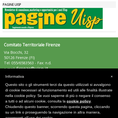
PAGINE UISP
Comitato Territoriale Firenze
Via Bocchi, 32
50126 Firenze (FI)
Tel: 055/6583563 - Fax: n.d.
firenze@uisp.it
e-mail:
uispfirenze@registerpec.it
pec:
Informativa
×
C.F. 94044500489
Questo sito o gli strumenti terzi da questo utilizzati si avvalgono
P.iva 03773990480
di cookie necessari al funzionamento ed utili alle finalità illustrate
nella cookie policy. Se vuoi saperne di più o negare il consenso
Area Riservata 2.0
a tutti o ad alcuni cookie, consulta la
cookie policy
.
Chiudendo questo banner, scorrendo questa pagina, cliccando
su un link o proseguendo la navigazione in altra maniera,
acconsenti all’uso dei cookie.