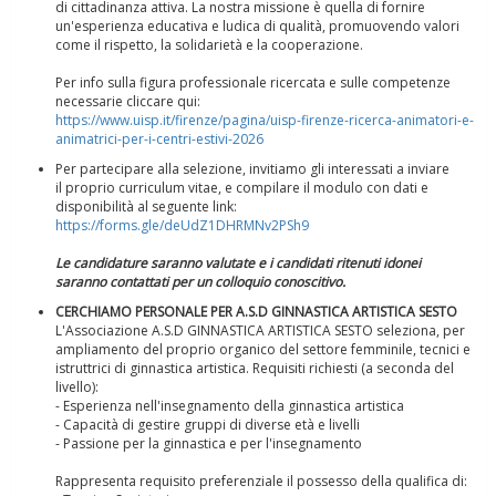
di cittadinanza attiva. La nostra missione è quella di fornire
un'esperienza educativa e ludica di qualità, promuovendo valori
come il rispetto, la solidarietà e la cooperazione.
Per info sulla figura professionale ricercata e sulle competenze
necessarie cliccare qui:
https://www.uisp.it/firenze/pagina/uisp-firenze-ricerca-animatori-e-
animatrici-per-i-centri-estivi-2026
Per partecipare alla selezione, invitiamo gli interessati a inviare
il proprio curriculum vitae, e compilare il modulo con dati e
disponibilità al seguente link:
https://forms.gle/deUdZ1DHRMNv2PSh9
Le candidature saranno valutate e i candidati ritenuti idonei
saranno contattati per un colloquio conoscitivo.
Ddl Lobby, Uisp: “Il Parlamento valorizzi le nostre specificità"
CERCHIAMO PERSONALE PER A.S.D GINNASTICA ARTISTICA SESTO
L'Associazione A.S.D GINNASTICA ARTISTICA SESTO seleziona, per
ampliamento del proprio organico del settore femminile, tecnici e
istruttrici di ginnastica artistica. Requisiti richiesti (a seconda del
livello):
- Esperienza nell'insegnamento della ginnastica artistica
- Capacità di gestire gruppi di diverse età e livelli
- Passione per la ginnastica e per l'insegnamento
Rappresenta requisito preferenziale il possesso della qualifica di: