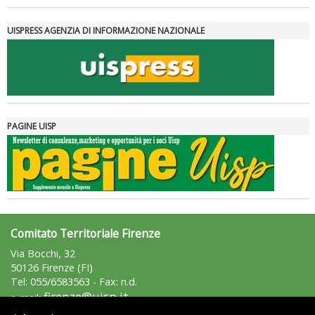
UISPRESS AGENZIA DI INFORMAZIONE NAZIONALE
PAGINE UISP
Comitato Territoriale Firenze
Via Bocchi, 32
50126 Firenze (FI)
Tel: 055/6583563 - Fax: n.d.
firenze@uisp.it
e-mail:
uispfirenze@registerpec.it
pec: