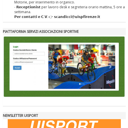
Motorie, per inserimento in organico.
- 𝗥𝗲𝗰𝗲𝗽𝘁𝗶𝗼𝗻𝗶𝘀𝘁 per lavoro desk e segreteria orario mattina, 5 ore a
settimana.
𝗣𝗲𝗿 𝗰𝗼𝗻𝘁𝗮𝘁𝘁𝗶 𝗲 𝗖.𝗩. 👉 𝘀𝗰𝗮𝗻𝗱𝗶𝗰𝗰𝗶@𝘂𝗶𝘀𝗽𝗳𝗶𝗿𝗲𝗻𝘇𝗲.𝗶𝘁
Tiziano Pesce nel Cda di Fondazione Terzjus: prima riunione a
Roma
PIATTAFORMA SERVIZI ASSOCIAZIONI SPORTIVE
NEWSLETTER UISPORT