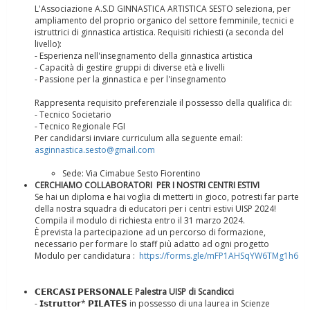
L'Associazione A.S.D GINNASTICA ARTISTICA SESTO seleziona, per
ampliamento del proprio organico del settore femminile, tecnici e
istruttrici di ginnastica artistica. Requisiti richiesti (a seconda del
livello):
- Esperienza nell'insegnamento della ginnastica artistica
- Capacità di gestire gruppi di diverse età e livelli
- Passione per la ginnastica e per l'insegnamento
Rappresenta requisito preferenziale il possesso della qualifica di:
- Tecnico Societario
- Tecnico Regionale FGI
Per candidarsi inviare curriculum alla seguente email:
asginnastica.sesto@gmail.com
La formazione Uisp rallenta ma prosegue anche in estate
Sede: Via Cimabue Sesto Fiorentino
CERCHIAMO COLLABORATORI PER I NOSTRI CENTRI ESTIVI
Se hai un diploma e hai voglia di metterti in gioco, potresti far parte
della nostra squadra di educatori per i centri estivi UISP 2024!
Compila il modulo di richiesta entro il 31 marzo 2024.
È prevista la partecipazione ad un percorso di formazione,
necessario per formare lo staff più adatto ad ogni progetto
Modulo per candidatura :
https://forms.gle/mFP1AHSqYW6TMg1h6
𝗖𝗘𝗥𝗖𝗔𝗦𝗜 𝗣𝗘𝗥𝗦𝗢𝗡𝗔𝗟𝗘
Palestra UISP di Scandicci
- 𝗜𝘀𝘁𝗿𝘂𝘁𝘁𝗼𝗿* 𝗣𝗜𝗟𝗔𝗧𝗘𝗦 in possesso di una laurea in Scienze