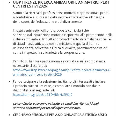
UISP FIRENZE RICERCA ANIMATORI E ANIMATRICI PER I
CENTRI ESTIVI 2026
Siamo alla ricerca di professionisti motivati e appassionati, pronti
a contribuire al successo delle nostre attività estive all'insegna
dello sport, dell'educazione e del divertimento.
I nostri centri estivi offrono proposte curriculari che
spaziano dall'educazione motoria e sportiva, alla promozione della
Tiziano Pesce a Radio InBlu2000 traccia il bilancio della stagione
cultura ambientale, fino all'approfondimento di tematiche sociali e
di cittadinanza attiva. La nostra missione è quella di fornire
un'esperienza educativa e ludica di qualità, promuovendo valori
come il rispetto, la solidarietà e la cooperazione.
Per info sulla figura professionale ricercata e sulle competenze
necessarie cliccare qui:
https://www.uisp.it/firenze/pagina/uisp-firenze-ricerca-animatori-e-
animatrici-per-i-centri-estivi-2026
Per partecipare alla selezione, invitiamo gli interessati a inviare
il proprio curriculum vitae, e compilare il modulo con dati e
disponibilità al seguente link:
https://forms.gle/deUdZ1DHRMNv2PSh9
Le candidature saranno valutate e i candidati ritenuti idonei
saranno contattati per un colloquio conoscitivo.
Ddl Lobby, Uisp: “Il Parlamento valorizzi le nostre specificità"
CERCHIAMO PERSONALE PER A.S.D GINNASTICA ARTISTICA SESTO