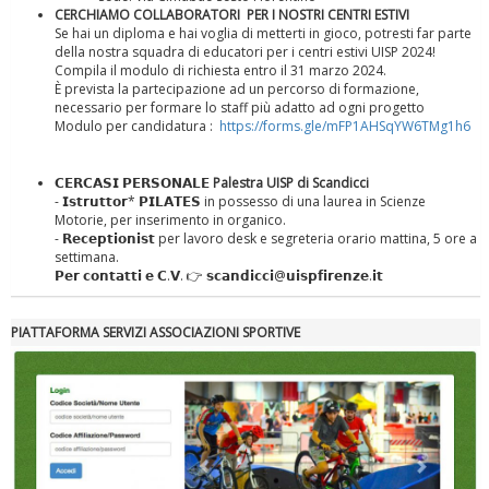
CERCHIAMO COLLABORATORI PER I NOSTRI CENTRI ESTIVI
Se hai un diploma e hai voglia di metterti in gioco, potresti far parte
della nostra squadra di educatori per i centri estivi UISP 2024!
Compila il modulo di richiesta entro il 31 marzo 2024.
È prevista la partecipazione ad un percorso di formazione,
necessario per formare lo staff più adatto ad ogni progetto
Modulo per candidatura :
https://forms.gle/mFP1AHSqYW6TMg1h6
𝗖𝗘𝗥𝗖𝗔𝗦𝗜 𝗣𝗘𝗥𝗦𝗢𝗡𝗔𝗟𝗘
Palestra UISP di Scandicci
- 𝗜𝘀𝘁𝗿𝘂𝘁𝘁𝗼𝗿* 𝗣𝗜𝗟𝗔𝗧𝗘𝗦 in possesso di una laurea in Scienze
Motorie, per inserimento in organico.
- 𝗥𝗲𝗰𝗲𝗽𝘁𝗶𝗼𝗻𝗶𝘀𝘁 per lavoro desk e segreteria orario mattina, 5 ore a
settimana.
𝗣𝗲𝗿 𝗰𝗼𝗻𝘁𝗮𝘁𝘁𝗶 𝗲 𝗖.𝗩. 👉 𝘀𝗰𝗮𝗻𝗱𝗶𝗰𝗰𝗶@𝘂𝗶𝘀𝗽𝗳𝗶𝗿𝗲𝗻𝘇𝗲.𝗶𝘁
Tiziano Pesce nel Cda di Fondazione Terzjus: prima riunione a
Roma
PIATTAFORMA SERVIZI ASSOCIAZIONI SPORTIVE