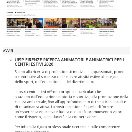
Luglio 2026: "Pensando con i piedi, si possono fare le
rivoluzioni"
AVVISI
UISP FIRENZE RICERCA ANIMATORI E ANIMATRICI PER I
CENTRI ESTIVI 2026
Siamo alla ricerca di professionisti motivati e appassionati, pronti
a contribuire al successo delle nostre attività estive all'insegna
dello sport, dell'educazione e del divertimento.
I nostri centri estivi offrono proposte curriculari che
spaziano dall'educazione motoria e sportiva, alla promozione della
Tiziano Pesce a Radio InBlu2000 traccia il bilancio della stagione
cultura ambientale, fino all'approfondimento di tematiche sociali e
di cittadinanza attiva. La nostra missione è quella di fornire
un'esperienza educativa e ludica di qualità, promuovendo valori
come il rispetto, la solidarietà e la cooperazione.
Per info sulla figura professionale ricercata e sulle competenze
necessarie cliccare qui: