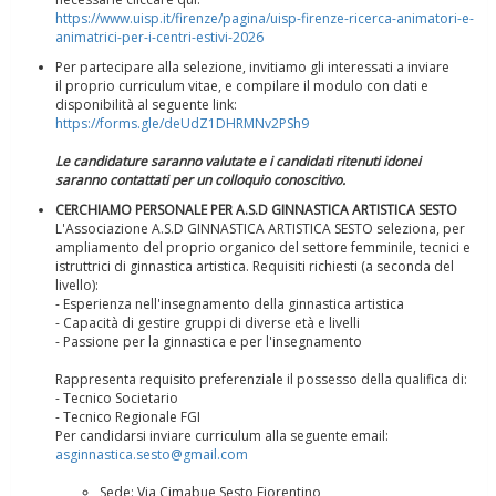
https://www.uisp.it/firenze/pagina/uisp-firenze-ricerca-animatori-e-
animatrici-per-i-centri-estivi-2026
Per partecipare alla selezione, invitiamo gli interessati a inviare
il proprio curriculum vitae, e compilare il modulo con dati e
disponibilità al seguente link:
https://forms.gle/deUdZ1DHRMNv2PSh9
Le candidature saranno valutate e i candidati ritenuti idonei
saranno contattati per un colloquio conoscitivo.
Ddl Lobby, Uisp: “Il Parlamento valorizzi le nostre specificità"
CERCHIAMO PERSONALE PER A.S.D GINNASTICA ARTISTICA SESTO
L'Associazione A.S.D GINNASTICA ARTISTICA SESTO seleziona, per
ampliamento del proprio organico del settore femminile, tecnici e
istruttrici di ginnastica artistica. Requisiti richiesti (a seconda del
livello):
- Esperienza nell'insegnamento della ginnastica artistica
- Capacità di gestire gruppi di diverse età e livelli
- Passione per la ginnastica e per l'insegnamento
Rappresenta requisito preferenziale il possesso della qualifica di:
- Tecnico Societario
- Tecnico Regionale FGI
Per candidarsi inviare curriculum alla seguente email:
asginnastica.sesto@gmail.com
La formazione Uisp rallenta ma prosegue anche in estate
Sede: Via Cimabue Sesto Fiorentino